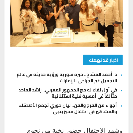
اخبار
قد تهمك
د. أحمد المسّاح.. خبرة سورية ورؤية حديثة في عالم
التجميل غير الجراحي بالإمارات
في أول لقاء له مع الجمهور المغربي.. راشد الماجد
متألقاً في أمسية فنية استثنائية
أجواء من الفرح والفن.. ليال خوري تجمع الأصدقاء
والمشاهير في احتفال مميز بدبي
وشهد الاحتفال حضور نخبة من نجوم