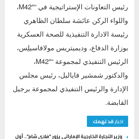
رئيس التعاونات الإستراتيجية في “M42″،
واللواء الركن عائشة سلطان الظاهري
رئيسة الادارة التنفيذية للصحة العسكرية
بوزارة الدفاع، وديميتريس مولافاسيلِس،
الرئيس التنفيذي لمجموعة “M42″،
والدكتور شمشير فاياليل، رئيس مجلس
الإدارة والرئيس التنفيذي لمجموعة برجيل
القابضة.
اخبار
قد تهمك
وزير التجارة الخارجية الإماراتي يزور “فلاي شام”.. أول