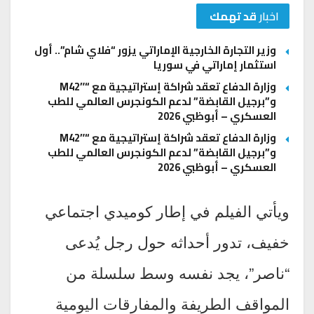
اخبار
قد تهمك
وزير التجارة الخارجية الإماراتي يزور “فلاي شام”.. أول
استثمار إماراتي في سوريا
وزارة الدفاع تعقد شراكة إستراتيجية مع “M42″
و”برجيل القابضة” لدعم الكونجرس العالمي للطب
العسكري – أبوظبي 2026
وزارة الدفاع تعقد شراكة إستراتيجية مع “M42″
و”برجيل القابضة” لدعم الكونجرس العالمي للطب
العسكري – أبوظبي 2026
ويأتي الفيلم في إطار كوميدي اجتماعي
خفيف، تدور أحداثه حول رجل يُدعى
“ناصر”، يجد نفسه وسط سلسلة من
المواقف الطريفة والمفارقات اليومية