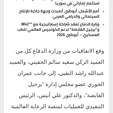
استثمار إماراتي في سوريا
أمير الأشمل: أبوظبي أصبحت وجهة جاذبة للإنتاج
السينمائي والدرامي العربي
وزارة الدفاع تعقد شراكة إستراتيجية مع “M42″
و”برجيل القابضة” لدعم الكونجرس العالمي للطب
العسكري – أبوظبي 2026
وقع الاتفاقيات من وزارة الدفاع كل من
العميد الركن سعيد سالم الحفيتي، والعميد
عبدالله راشد النقبي، إلى جانب عمران
الخوري عضو مجلس إدارة “برجيل
القابضة”، والدكتور علي أنيس، الرئيس
التنفيذي للعمليات لمنصة الرعاية العالمية