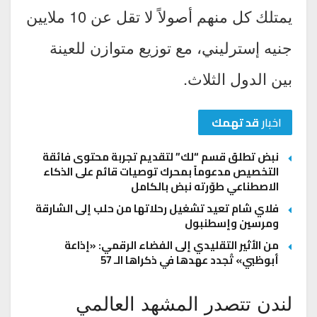
يمتلك كل منهم أصولاً لا تقل عن 10 ملايين
جنيه إسترليني، مع توزيع متوازن للعينة
بين الدول الثلاث.
اخبار
قد تهمك
نبض تطلق قسم “لك” لتقديم تجربة محتوى فائقة
التخصيص مدعوماً بمحرك توصيات قائم على الذكاء
الاصطناعي طوّرته نبض بالكامل
فلاي شام تعيد تشغيل رحلاتها من حلب إلى الشارقة
ومرسين وإسطنبول
من الأثير التقليدي إلى الفضاء الرقمي: «إذاعة
أبوظبي» تُجدد عهدها في ذكراها الـ 57
لندن تتصدر المشهد العالمي