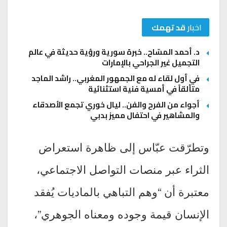
اخبار
قد تهمك
د. أحمد المسّاح.. خبرة سورية ورؤية حديثة في عالم
التجميل غير الجراحي بالإمارات
في أول لقاء له مع الجمهور المغربي.. راشد الماجد
متألقاً في أمسية فنية استثنائية
أجواء من الفرح والفن.. ليال خوري تجمع الأصدقاء
والمشاهير في احتفال مميز بدبي
وتطرّقت عبّاس إلى ظاهرة استعراض
الثراء عبر منصات التواصل الاجتماعي،
معتبرة أن “وهم التباهي بالماديات يُفقد
الإنسان قيمة وجوده ومعناه الجوهري”،