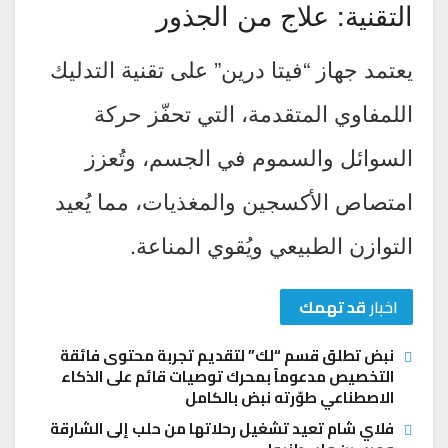
التقنية: علاج من الجذور
يعتمد جهاز “فيتا درين” على تقنية التدليك
اللمفاوي المتقدمة، التي تحفّز حركة
السوائل والسموم في الجسم، وتُعزز
امتصاص الأكسجين والمغذيات، مما يُعيد
التوازن الطبيعي ويُقوي المناعة.
اخبار
قد تهمك
نبض تطلق قسم “لك” لتقديم تجربة محتوى فائقة
التخصيص مدعوماً بمحرك توصيات قائم على الذكاء
الاصطناعي طوّرته نبض بالكامل
فلاي شام تعيد تشغيل رحلاتها من حلب إلى الشارقة