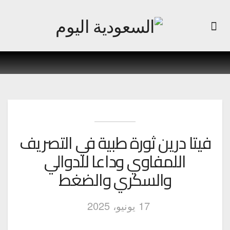
فيتا درين ثورة طبية في التصريف
اللمفاوي وداعا للدوالي
والسكري والضغط
17 يونيو، 2025