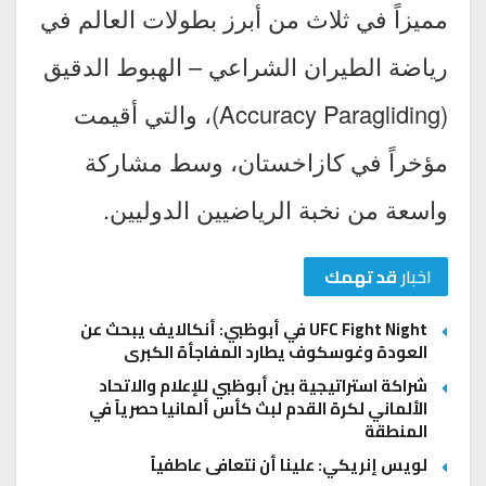
مميزاً في ثلاث من أبرز بطولات العالم في
رياضة الطيران الشراعي – الهبوط الدقيق
(Accuracy Paragliding)، والتي أقيمت
مؤخراً في كازاخستان، وسط مشاركة
واسعة من نخبة الرياضيين الدوليين.
اخبار
قد تهمك
UFC Fight Night في أبوظبي: أنكالايف يبحث عن
العودة وغوسكوف يطارد المفاجأة الكبرى
شراكة استراتيجية بين أبوظبي للإعلام والاتحاد
الألماني لكرة القدم لبث كأس ألمانيا حصرياً في
المنطقة
لويس إنريكي: علينا أن نتعافى عاطفياً