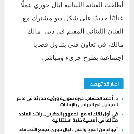
أطلقت الفنانة اللبنانية ليال خوري عملًا
غنائيًا جديدًا على شكل ديو مشترك مع
الفنان اللبناني المقيم في دبي مالك
مالك، في تعاون فني يتناول قضايا
اجتماعية بطرح جريء ومباشر.
اخبار
قد تهمك
د. أحمد المسّاح.. خبرة سورية ورؤية حديثة في عالم
التجميل غير الجراحي بالإمارات
في أول لقاء له مع الجمهور المغربي.. راشد الماجد
متألقاً في أمسية فنية استثنائية
أجواء من الفرح والفن.. ليال خوري تجمع الأصدقاء