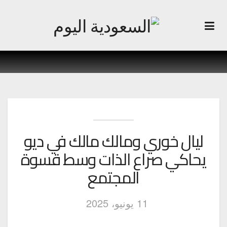
ليال خوري ومالك مالك في ديو
يحاكي صراع الذات وسط قسوة
المجتمع
11 يونيو، 2025