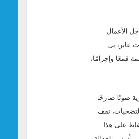
جل الأعمال
 عابر، بل
 قمعًا وإجرامًا،
 صوتًا صارخًا
14 عاماً من الصمود والتضحيات، نقف
فاظ على هذا
لى أسس العدالة