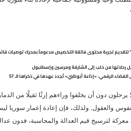
تقديم تجربة محتوى فائقة التخصيص مدعوماً بمحرك توصيات قائم 
 رحلاتها من حلب إلى الشارقة ومرسين وإسطنبول
 الفضاء الرقمي: «إذاعة أبوظبي» تُجدد عهدها في ذكراها الـ 57
يرحلون دون أن يخلفوا وراءهم إرثًا ثقيلًا من الدم
وس والعقول. ولذلك، فإن إعادة إعمار سوريا لي
 معركة لترسيخ قيم العدالة والمحاسبة، فدون عدالة 