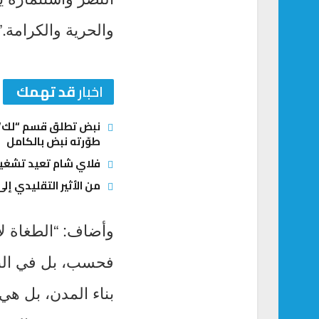
والحرية والكرامة.”
اخبار
قد تهمك
نبض تطلق قسم “لك” ل
طوّرته نبض بالكامل
فلاي شام تعيد تشغيل
من الأثير التقليدي إلى
وأضاف: “الطغاة لا 
فحسب، بل في النف
بناء المدن، بل هي