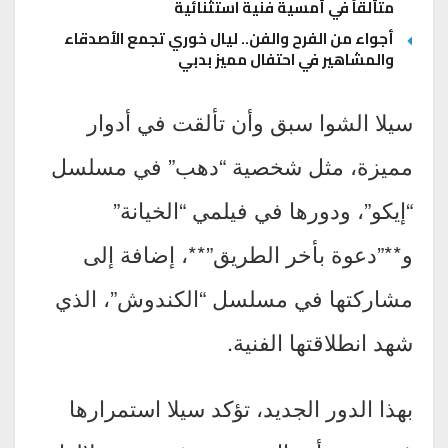
متألقاً في أمسية فنية استثنائية
أجواء من الفرح والفن.. ليال خوري تجمع الأصدقاء
والمشاهير في احتفال مميز بدبي
سيلا الشوا سبق وأن تألقت في أدوار
مميزة، مثل شخصية “دهب” في مسلسل
“إيكو”، ودورها في فيلمي “الخيانة”
و**”دعوة بأخر الطريق”**، إضافة إلى
مشاركتها في مسلسل “الكندوش”، الذي
شهد انطلاقتها الفنية.
بهذا الدور الجديد، تؤكد سيلا استمرارها