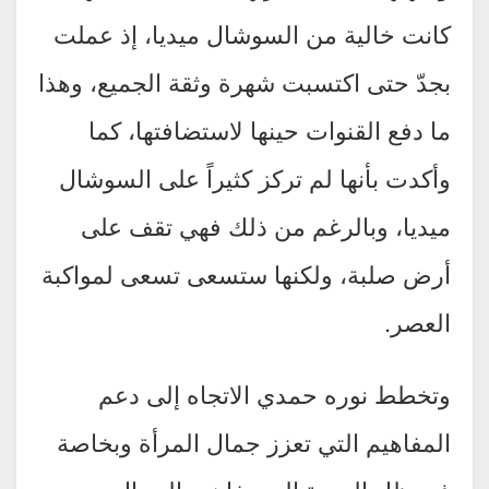
كانت خالية من السوشال ميديا، إذ عملت
بجدّ حتى اكتسبت شهرة وثقة الجميع، وهذا
ما دفع القنوات حينها لاستضافتها، كما
وأكدت بأنها لم تركز كثيراً على السوشال
ميديا، وبالرغم من ذلك فهي تقف على
أرض صلبة، ولكنها ستسعى تسعى لمواكبة
العصر.
وتخطط نوره حمدي الاتجاه إلى دعم
المفاهيم التي تعزز جمال المرأة وبخاصة