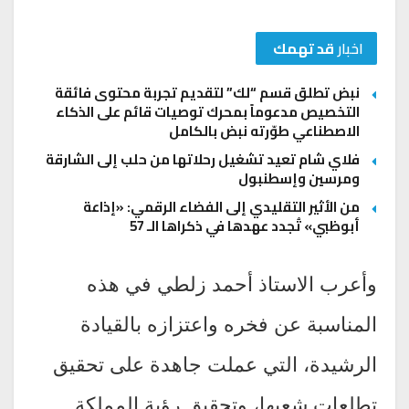
اخبار
قد تهمك
نبض تطلق قسم “لك” لتقديم تجربة محتوى فائقة
التخصيص مدعوماً بمحرك توصيات قائم على الذكاء
الاصطناعي طوّرته نبض بالكامل
فلاي شام تعيد تشغيل رحلاتها من حلب إلى الشارقة
ومرسين وإسطنبول
من الأثير التقليدي إلى الفضاء الرقمي: «إذاعة
أبوظبي» تُجدد عهدها في ذكراها الـ 57
وأعرب الاستاذ أحمد زلطي في هذه
المناسبة عن فخره واعتزازه بالقيادة
الرشيدة، التي عملت جاهدة على تحقيق
تطلعات شعبها، وتحقيق رؤية المملكة