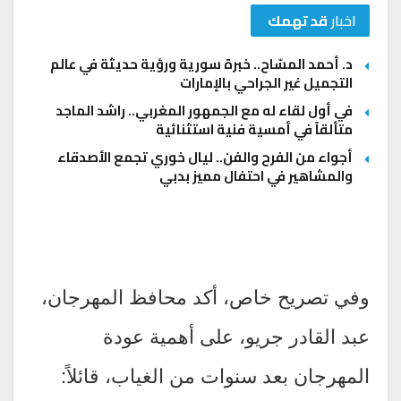
اخبار
قد تهمك
د. أحمد المسّاح.. خبرة سورية ورؤية حديثة في عالم
التجميل غير الجراحي بالإمارات
في أول لقاء له مع الجمهور المغربي.. راشد الماجد
متألقاً في أمسية فنية استثنائية
أجواء من الفرح والفن.. ليال خوري تجمع الأصدقاء
والمشاهير في احتفال مميز بدبي
وفي تصريح خاص، أكد محافظ المهرجان،
عبد القادر جريو، على أهمية عودة
المهرجان بعد سنوات من الغياب، قائلاً: