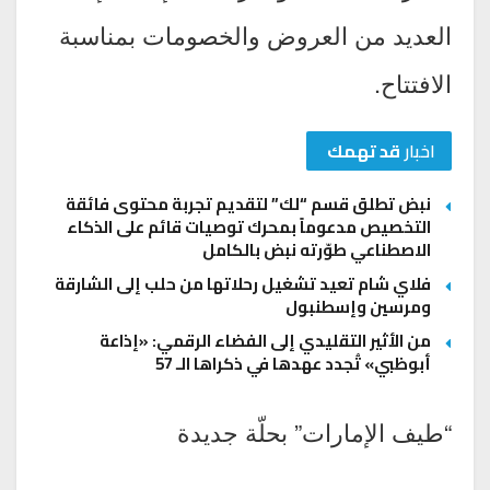
العديد من العروض والخصومات بمناسبة
الافتتاح.
اخبار
قد تهمك
نبض تطلق قسم “لك” لتقديم تجربة محتوى فائقة
التخصيص مدعوماً بمحرك توصيات قائم على الذكاء
الاصطناعي طوّرته نبض بالكامل
فلاي شام تعيد تشغيل رحلاتها من حلب إلى الشارقة
ومرسين وإسطنبول
من الأثير التقليدي إلى الفضاء الرقمي: «إذاعة
أبوظبي» تُجدد عهدها في ذكراها الـ 57
“طيف الإمارات” بحلّة جديدة