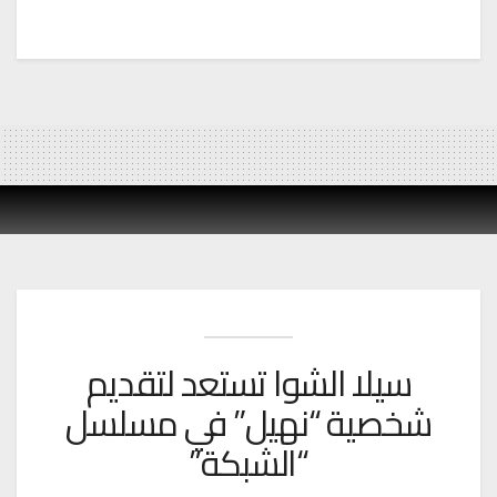
سيلا الشوا تستعد لتقديم
شخصية “نهيل” في مسلسل
“الشبكة”