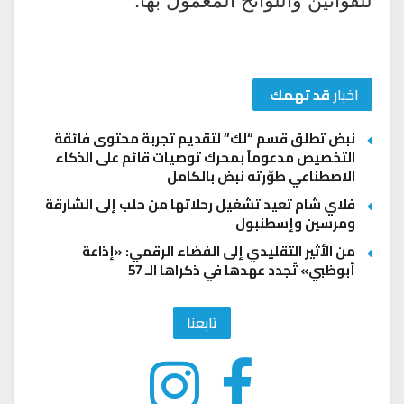
اخبار
قد تهمك
نبض تطلق قسم “لك” لتقديم تجربة محتوى فائقة
التخصيص مدعوماً بمحرك توصيات قائم على الذكاء
الاصطناعي طوّرته نبض بالكامل
فلاي شام تعيد تشغيل رحلاتها من حلب إلى الشارقة
ومرسين وإسطنبول
من الأثير التقليدي إلى الفضاء الرقمي: «إذاعة
أبوظبي» تُجدد عهدها في ذكراها الـ 57
تابعنا