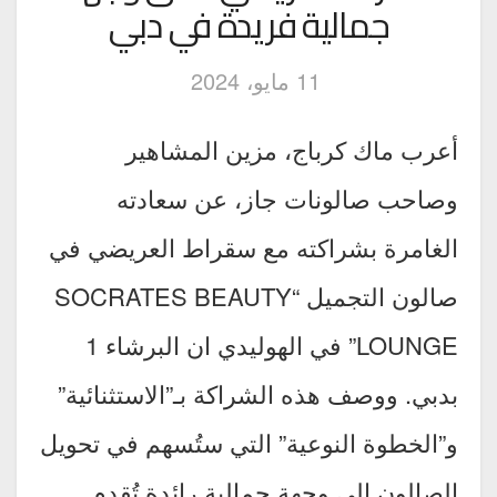
جمالية فريدة في دبي
11 مايو، 2024
أعرب ماك كرباج، مزين المشاهير
وصاحب صالونات جاز، عن سعادته
الغامرة بشراكته مع سقراط العريضي في
صالون التجميل “SOCRATES BEAUTY
LOUNGE” في الهوليدي ان البرشاء 1
بدبي. ووصف هذه الشراكة بـ”الاستثنائية”
و”الخطوة النوعية” التي ستُسهم في تحويل
الصالون إلى وجهة جمالية رائدة تُقدم