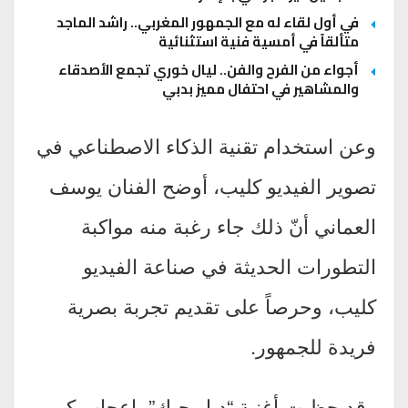
في أول لقاء له مع الجمهور المغربي.. راشد الماجد
متألقاً في أمسية فنية استثنائية
أجواء من الفرح والفن.. ليال خوري تجمع الأصدقاء
والمشاهير في احتفال مميز بدبي
وعن استخدام تقنية الذكاء الاصطناعي في
تصوير الفيديو كليب، أوضح الفنان يوسف
العماني أنّ ذلك جاء رغبة منه مواكبة
التطورات الحديثة في صناعة الفيديو
كليب، وحرصاً على تقديم تجربة بصرية
فريدة للجمهور.
وقد حظيت أغنية “دبل حبك” بإعجاب كبير