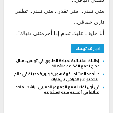
متى تقدر.. متى تقدر.. متى تقدر.. تطفي
ناري خفاقي..
أنا خايف عليك تندم إذا أحرمتني دنياك”.
اخبار
قد تهمك
إطلالة استثنائية لميادة الحناوي في تونس.. منال
عجاج تجمع الفخامة والأصالة
د. أحمد المسّاح.. خبرة سورية ورؤية حديثة في عالم
التجميل غير الجراحي بالإمارات
في أول لقاء له مع الجمهور المغربي.. راشد الماجد
متألقاً في أمسية فنية استثنائية