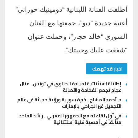
أطلقت الفنانة اللبنانية “دومينيك حوراني”
أغنية جديدة “ديو”، جمعتها مع الفنان
السوري “خالد حجار”، وحملت عنوان
“شفقت عليك وحبيتك”.
اخبار
قد تهمك
إطلالة استثنائية لميادة الحناوي في تونس.. منال
عجاج تجمع الفخامة والأصالة
د. أحمد المسّاح.. خبرة سورية ورؤية حديثة في عالم
التجميل غير الجراحي بالإمارات
في أول لقاء له مع الجمهور المغربي.. راشد الماجد
متألقاً في أمسية فنية استثنائية