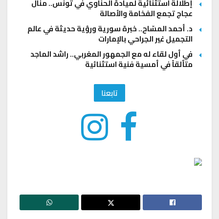
إطلالة استثنائية لميادة الحناوي في تونس.. منال
عجاج تجمع الفخامة والأصالة
د. أحمد المسّاح.. خبرة سورية ورؤية حديثة في عالم
التجميل غير الجراحي بالإمارات
في أول لقاء له مع الجمهور المغربي.. راشد الماجد
متألقاً في أمسية فنية استثنائية
تابعنا