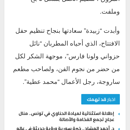
وملفت.
وأبدت “زبيدة” سعادتها بنجاح تنظيم حفل
الافتتاح، الذي أحياه المطربان “نائل
حزواني ولونا فارس”، موجهة الشكر لكل
من حضر من نجوم الفن، ولصاحب مطعم
ساروجة، رجل الأعمال “محمد عطية”.
اخبار
قد تهمك
إطلالة استثنائية لميادة الحناوي في تونس.. منال
عجاج تجمع الفخامة والأصالة
د. أحمد المسّاح.. خبرة سورية ورؤية حديثة في عالم