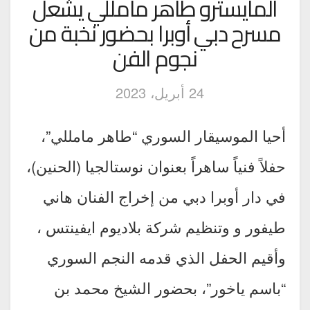
المايسترو طاهر مامللي يشعل
مسرح دبي أوبرا بحضور نخبة من
نجوم الفن
24 أبريل، 2023
أحيا الموسيقار السوري “طاهر مامللي”،
حفلاً فنياً ساهراً بعنوان نوستالجيا (الحنين)،
في دار أوبرا دبي من إخراج الفنان هاني
طيفور و وتنظيم شركة بلاديوم ايفينتس ،
وأقيم الحفل الذي قدمه النجم السوري
“باسم ياخور”، بحضور الشيخ محمد بن