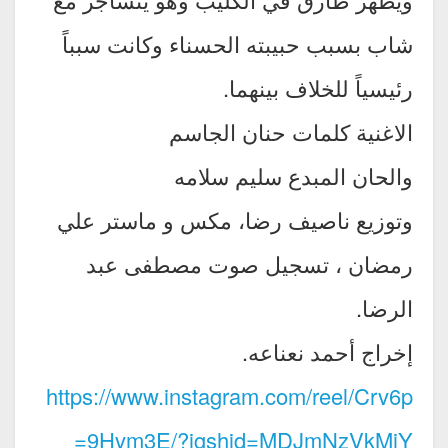
شاب بسبب حبيبته الحسناء وكانت سبباً
رئيسياً للخلاف بينهما.
الاغنية كلمات حنان الجاسم
والحان المبدع سليم سلامه
وتوزيع ناصيف رضا، مكس و ماستر علي
رمضان ، تسجيل صوت مصطفى عبد
الرضا.
إخراج أحمد نعناعه.
https://www.instagram.com/reel/Crv6p
9Hvm3E/?igshid=MDJmNzVkMjY=