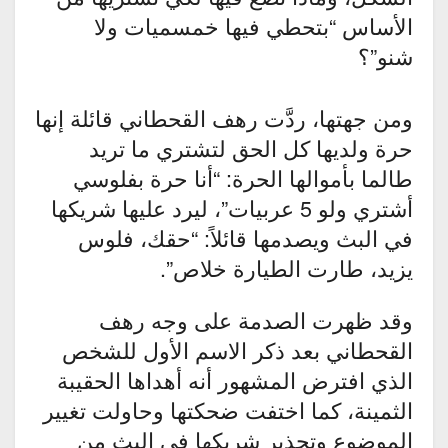
الأساس “بتحطي فيها خمسميات ولا
شنو”؟
ومن جهتها، ردَّت رهف القحطاني قائلة إنها
حرة ولديها كل الحق لتشتري ما تريد
طالما بأموالها الحرة: “أنا حرة بفلوسي
أشتري ولو 5 عربيات”، ليرد عليها شريكها
في البث ويصدمها قائلاً: “حقك، فلوس
يزيد، طارت الطيارة خلاص”.
وقد ظهرت الصدمة على وجه رهف
القحطاني بعد ذكر الاسم الأول للشخص
الذي افترض المشهور أنه أهداها الحقيبة
الثمينة، كما اختفت ضحكتها وحاولت تغيير
الموضوع وتحذير شريكها في البث من