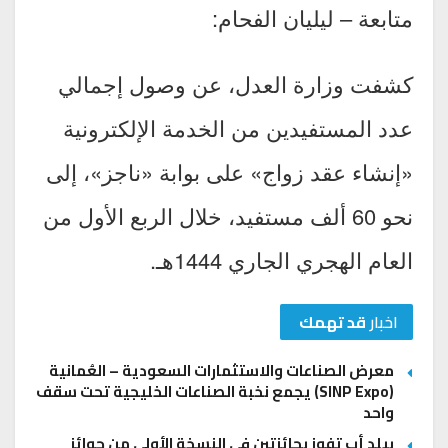
متابعة – ليليان الفحام:
كشفت وزارة العدل، عن وصول إجمالي
عدد المستفيدين من الخدمة الإلكترونية
«إنشاء عقد زواج» على بوابة «ناجز»، إلى
نحو 60 ألف مستفيد، خلال الربع الأول من
العام الهجري الجاري 1444هـ.
اخبار
قد تهمك
معرض الصناعات والاستثمارات السعودية – العُمانية
(SINP Expo) يجمع نخبة الصناعات الخليجية تحت سقف
واحد
بيلد أب تفوز بجائزتين في النسخة الأولى من جوائز