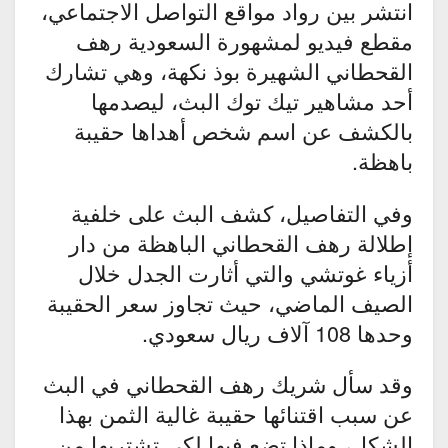
انتشر بين رواد مواقع التواصل الاجتماعي،
مقطع فيديو لمشهورة السعودية رهف
القحطاني الشهيرة بوذ نكهة، وهي تشارك
أحد مشاهير تيك توك البث، ليصدمها
بالكشف عن اسم شخص أهداها حقيبة
باهظة.
وفي التفاصيل، كشف البث على خلفية
إطلالة رهف القحطاني الباهظة من دار
أزياء غوتشي والتي أثارت الجدل خلال
الصيف الماضي، حيث تجاوز سعر الحقيبة
وحدها 108 آلاف ريال سعودي.
وقد سأل شريك رهف القحطاني في البث
عن سبب اقتنائها حقيبة غالية الثمن بهذا
الشكل، وماذا تضع فيها لكي تشتريها من