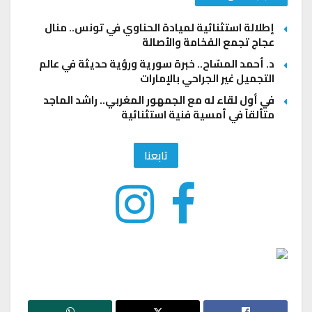
إطلالة استثنائية لميادة الحناوي في تونس.. منال
عجاج تجمع الفخامة والأصالة
د. أحمد المسّاح.. خبرة سورية ورؤية حديثة في عالم
التجميل غير الجراحي بالإمارات
في أول لقاء له مع الجمهور المغربي.. راشد الماجد
متألقاً في أمسية فنية استثنائية
تابعنا