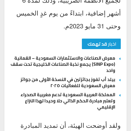
أشهر إضافية، ابتداءً من يوم غدٍ الخميس
وحتى 31 مايو 2023م.
اخبار
قد تهمك
معرض الصناعات والاستثمارات السعودية – العُمانية
(SINP Expo) يجمع نخبة الصناعات الخليجية تحت سقف
واحد
بيلد أب تفوز بجائزتين في النسخة الأولى من جوائز
معرض السعودية للفعاليات ٢٠٢٥
المملكة العربية السعودية تدعم مغربية الصحراء
وتعتبر مبادرة الحكم الذاتي حلا وحيدا لهذا النزاع
الإقليمي
ولقد أوضحت الهيئة، أن تمديد المبادرة