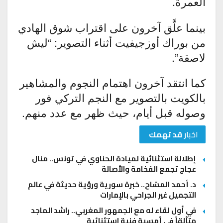
العمرة.
بينما علَّق آخرون على اقتراب شوق الهادي
من بوراك أوزجيفيت أثناء التصوير: “ليش
لاصقة”.
كما انتقد آخرون اهتمام النجوم والمشاهير
بالكويت بالتصوير مع النجم التركي فور
وصوله قبل أيام، حيث ظهر مع عدد منهم.
اخبار
قد تهمك
إطلالة استثنائية لميادة الحناوي في تونس.. منال
عجاج تجمع الفخامة والأصالة
د. أحمد المسّاح.. خبرة سورية ورؤية حديثة في عالم
التجميل غير الجراحي بالإمارات
في أول لقاء له مع الجمهور المغربي.. راشد الماجد
متألقاً في أمسية فنية استثنائية