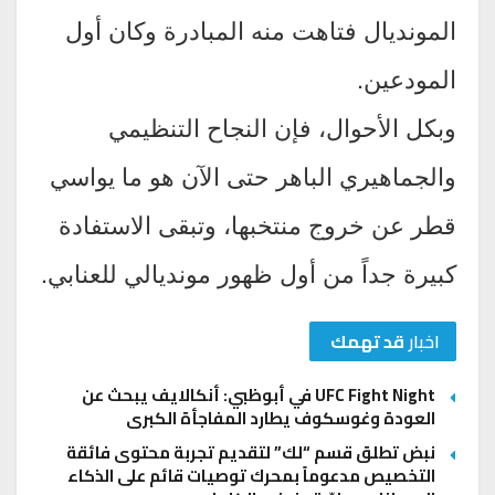
المونديال فتاهت منه المبادرة وكان أول
المودعين.
وبكل الأحوال، فإن النجاح التنظيمي
والجماهيري الباهر حتى الآن هو ما يواسي
قطر عن خروج منتخبها، وتبقى الاستفادة
كبيرة جداً من أول ظهور مونديالي للعنابي.
اخبار
قد تهمك
UFC Fight Night في أبوظبي: أنكالايف يبحث عن
العودة وغوسكوف يطارد المفاجأة الكبرى
نبض تطلق قسم “لك” لتقديم تجربة محتوى فائقة
التخصيص مدعوماً بمحرك توصيات قائم على الذكاء