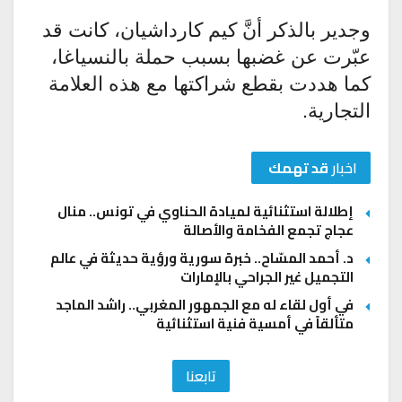
وجدير بالذكر أنَّ كيم كارداشيان، كانت قد
عبّرت عن غضبها بسبب حملة بالنسياغا،
كما هددت بقطع شراكتها مع هذه العلامة
التجارية.
اخبار
قد تهمك
إطلالة استثنائية لميادة الحناوي في تونس.. منال
عجاج تجمع الفخامة والأصالة
د. أحمد المسّاح.. خبرة سورية ورؤية حديثة في عالم
التجميل غير الجراحي بالإمارات
في أول لقاء له مع الجمهور المغربي.. راشد الماجد
متألقاً في أمسية فنية استثنائية
تابعنا