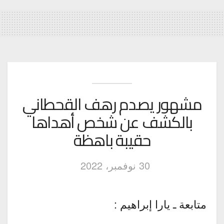
مشهور يصدم رهف القحطاني
بالكشف عن شخص أهداها
حقيبة باهظة
30 نوفمبر، 2022
متابعة ـ يارا إبراهيم :