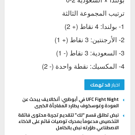
ترتيب المجموعة الثالثة
1- بولندا: 4 نقاط (+ 2)
2- الأرجنتين: 3 نقاط (+ 1)
3- السعودية: 3 نقاط (- 1)
4- المكسيك: نقطة واحدة (- 2)
اخبار
قد تهمك
UFC Fight Night في أبوظبي: أنكالايف يبحث عن
العودة وغوسكوف يطارد المفاجأة الكبرى
نبض تطلق قسم “لك” لتقديم تجربة محتوى فائقة
التخصيص مدعوماً بمحرك توصيات قائم على الذكاء
الاصطناعي طوّرته نبض بالكامل