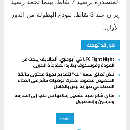
المتصدرة برصيد 7 نقاط، بينما تجمد رصيد
إيران عند 3 نقاط، لتودع البطولة من الدور
الأول..
اخبار
قد تهمك
UFC Fight Night في أبوظبي: أنكالايف يبحث عن
العودة وغوسكوف يطارد المفاجأة الكبرى
نبض تطلق قسم “لك” لتقديم تجربة محتوى فائقة
التخصيص مدعوماً بمحرك توصيات قائم على الذكاء
الاصطناعي طوّرته نبض بالكامل
فلاي شام تعيد تشغيل رحلاتها من حلب إلى الشارقة
ومرسين وإسطنبول
تابعنا