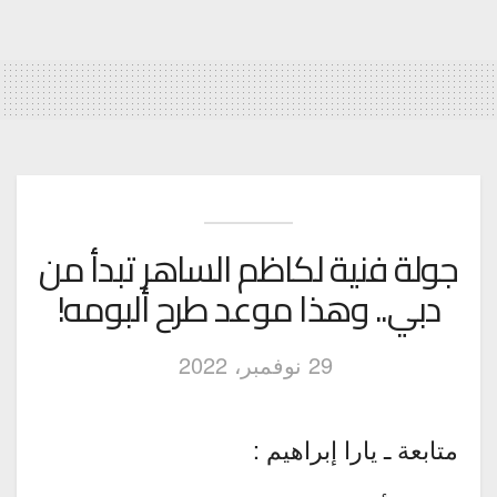
جولة فنية لكاظم الساهر تبدأ من
دبي.. وهذا موعد طرح ألبومه!
29 نوفمبر، 2022
متابعة ـ يارا إبراهيم :