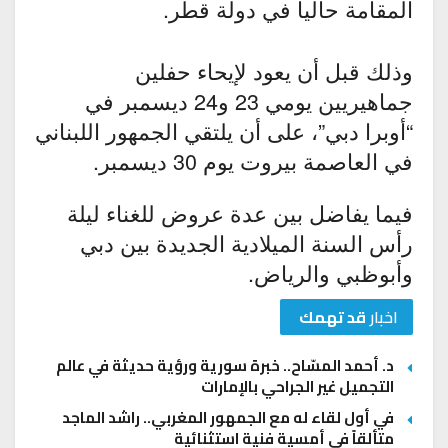
المقامة حالياً في دولة قطر.
وذلك قبل أن يعود لإيحاء حفلين
جماهيريين يومي 23 و24 ديسمبر في
“أوبرا دبي”، على أن يلتقي الجمهور اللبناني
في العاصمة بيروت يوم 30 ديسمبر.
فيما يفاضل بين عدة عروض للغناء ليلة
رأس السنة الميلادية الجديدة بين دبي
وأبوظبي والرياض.
اخبار
قد تهمك
د. أحمد المسّاح.. خبرة سورية ورؤية حديثة في عالم
التجميل غير الجراحي بالإمارات
في أول لقاء له مع الجمهور المغربي.. راشد الماجد
متألقاً في أمسية فنية استثنائية