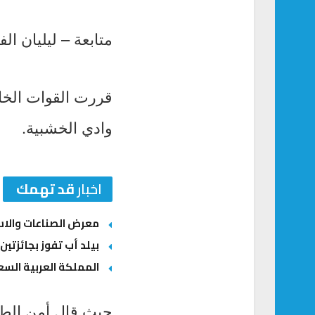
متابعة – ليليان الف
قررت القوات الخا
وادي الخشبية.
اخبار
قد تهمك
معرض الصناعات والاستثمارات السعودية – ال
بيلد أب تفوز بجائزتين
المملكة العربية السعو
حيث قال أمن الطرق