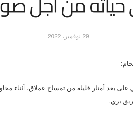
حياته من أجل صور
29 نوفمبر، 2022
حام:
على بعد أمتار قليلة من تمساح عملاق، أثناء محاو
يق بري.