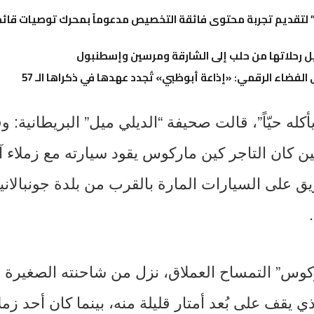
تقديم تجربة محتوى فائقة التخصيص مدعوماً بمحرك توصيات قائم 
 رحلاتها من حلب إلى الشارقة ومرسين وإسطنبول
 الفضاء الرقمي: «إذاعة أبوظبي» تُجدد عهدها في ذكراها الـ 57
كله حيّاً”، قالت صحيفة “الديلي ميل” البريطانية: و
حين كان التاجر كين ماركوس يقود سيارته مع زملاء آ
 على السيارات المارة بالقرب من بلدة جونبالانيا 
كوس” التمساح العملاق، نزل من شاحنته الصغيرة 
ي يقف على بُعد أمتار قليلة منه، بينما كان أحد ز