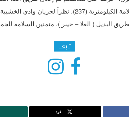
بالاتجاهين عند العلامة الكيلومترية (237)، نظراً لجريا
ريق البديل ( العلا – خيبر )، متمنين السلامة للجمي
تابعنا
غرد