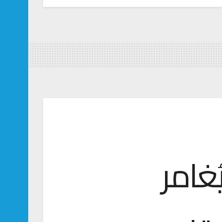
يُغامر