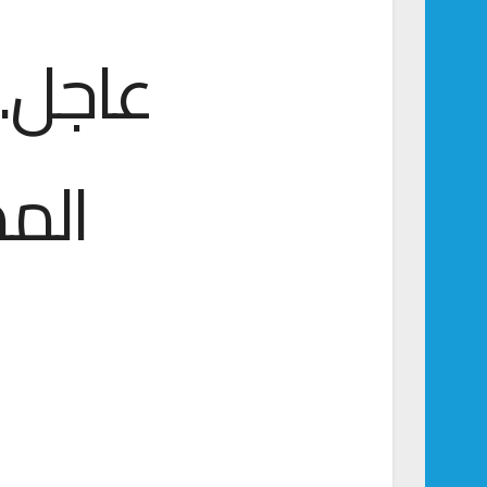
عاجل..
المد