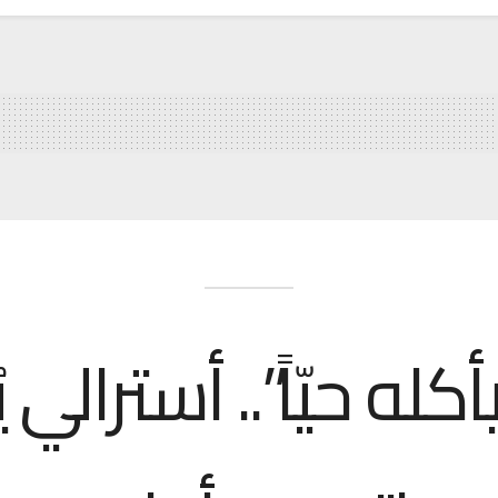
كله حيّاً”.. أسترالي 