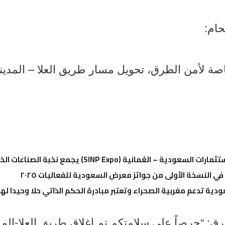
حام:
صة لأمن الطرق، تحويل مسار طريق العلا – المدي
عُمانية (SINP Expo) يجمع نخبة الصناعات الخليجية تحت سقف واحد
 في النسخة الأولى من جوائز معرض السعودية للفعاليات ٢٠٢٥
دية تدعم مغربية الصحراء وتعتبر مبادرة الحكم الذاتي حلا وحيدا لهذا
: “حرصاً على سلامتكم تم إغلاق طريق العلا-المدين