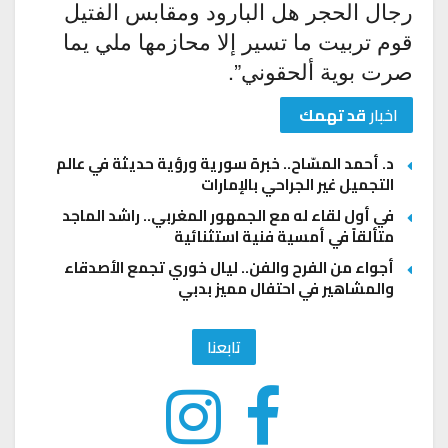
رجال الحجر هل البارود ومقابس الفتيل
قوم تربيت ما تسير إلا محازمها ملي يما
صرت بوية ألحقوني”.
اخبار
قد تهمك
د. أحمد المسّاح.. خبرة سورية ورؤية حديثة في عالم
التجميل غير الجراحي بالإمارات
في أول لقاء له مع الجمهور المغربي.. راشد الماجد
متألقاً في أمسية فنية استثنائية
أجواء من الفرح والفن.. ليال خوري تجمع الأصدقاء
والمشاهير في احتفال مميز بدبي
تابعنا