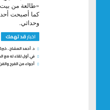
«طالعة من بيت أ
كما أصبحت أحد أ
وحداثي.
اخبار
قد تهمك
د. أحمد المسّاح.. خبر
في أول لقاء له مع الج
أجواء من الفرح والفن