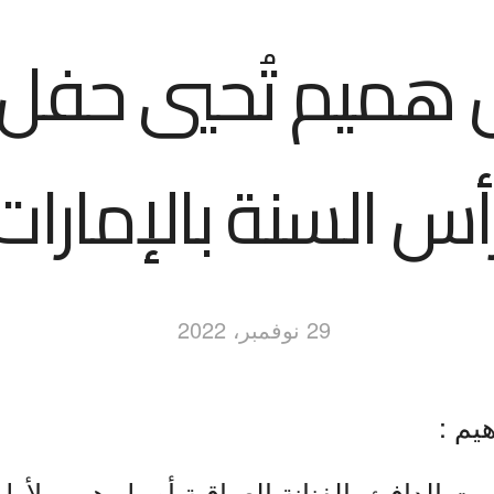
 هميم تُحيي حفل ل
أس السنة بالإمارات
29 نوفمبر، 2022
هيم :
ت الدافئ، الفنانة العراقية أصيل هميم لأو