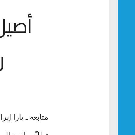
أصيل
ر
متابعة ـ يارا إبرا
تطلّ صاحبة الصو