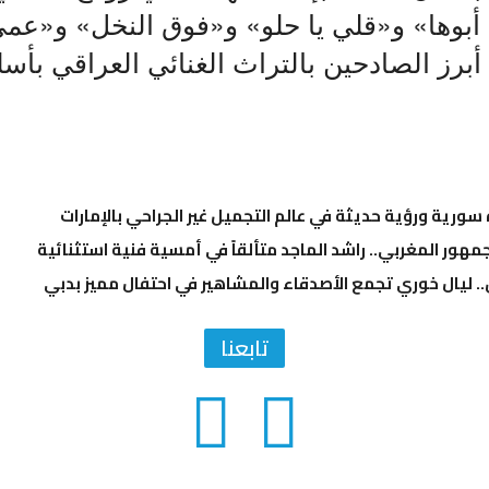
بوها» و«قلي يا حلو» و«فوق النخل» و«عمي 
برز الصادحين بالتراث الغنائي العراقي بأس
ة سورية ورؤية حديثة في عالم التجميل غير الجراحي بالإمارات
مهور المغربي.. راشد الماجد متألقاً في أمسية فنية استثنائية
.. ليال خوري تجمع الأصدقاء والمشاهير في احتفال مميز بدبي
تابعنا