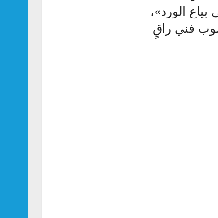
بياع الورد»،
لوب فني راقٍ