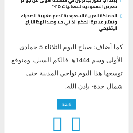
بيلد أب تفوز بجائزتين في النسخة الأولى من جوائز
معرض السعودية للفعاليات ٢٠٢٥
المملكة العربية السعودية تدعم مغربية الصحراء
وتعتبر مبادرة الحكم الذاتي حلا وحيدا لهذا النزاع
الإقليمي
كما أضاف: صباح اليوم الثلاثاء 5 جمادى
الأولى وسم 1444هـ فالكم السيل، ومتوقع
توسعها هذا اليوم نواحي المدينة حتى
شمال جدة- بإذن الله.
تابعنا