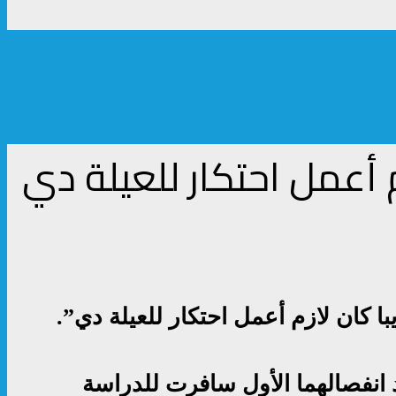
 أعمل احتكار للعيلة دي
 كان لازم أعمل احتكار للعيلة دي”.
المخرج سامح الباجوري عندما كان عمرها 18 عاما، وبعد انفصالهما الأول سافرت للدراسة