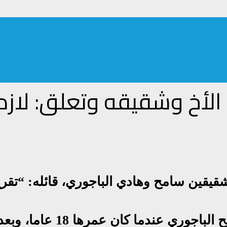
ج الأخ وشقيقه وتعلق: لازم
يقين سامح وهادي الباجوري، قائله: “تقريبا
وأوضحت أنها تزوجت أولا من 