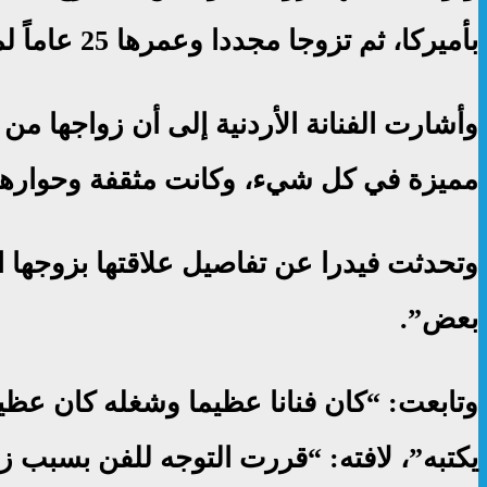
بأميركا، ثم تزوجا مجددا وعمرها 25 عاماً لمدة عامين فقط، ثم انفصلا وتزوجت بعدها من شقيقه هادي.
وأشارت الفنانة الأردنية إلى أن زواجها من ه
مميزة في كل شيء، وكانت مثقفة وحوارها ل
وتحدثت فيدرا عن تفاصيل علاقتها بزوجها ا
بعض”.
وتابعت: “كان فنانا عظيما وشغله كان عظي
يكتبه”، لافته: “قررت التوجه للفن بسبب 