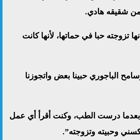
ها تزوجته حبا في حماتها، لأنها كانت
سامح الباجوري حبينا بعض واتجوزنا
ن بعدما درست الطب، وكنت أقرأ أي عمل
سني وحبيته وتزوجته”.