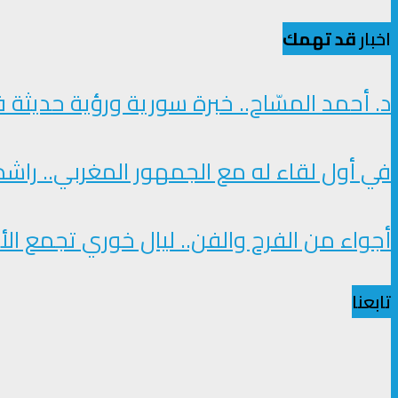
اخبار
قد تهمك
د. أحمد المسّاح.. خبرة سورية ورؤية حديثة ف
في أول لقاء له مع الجمهور المغربي.. راشد 
أجواء من الفرح والفن.. ليال خوري تجمع ا
تابعنا