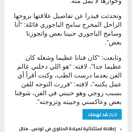
وحوارها لا يمل منه.
وتحدثت فيدرا عن تفاصيل علاقتها بزوجها
الراحل المخرج سامح الباجوري قائلة: “أنا
وسامح الباجوري حبينا بعض واتجوزنا
بعض”.
وتابعت: “كان فنانا عظيما وشغله كان
عظيما جدا”، لافته: “هو اللي دخلني عالم
الفن بعدما درست الطب، وكنت أقرأ أي
عمل يكتبه”، لافته: “قررت التوجه للفن
بسبب زوجي وهو حببني في الفن، شوفنا
بعض وعاكسني وحبيته وتزوجته”.
اخبار
قد تهمك
إطلالة استثنائية لميادة الحناوي في تونس.. منال