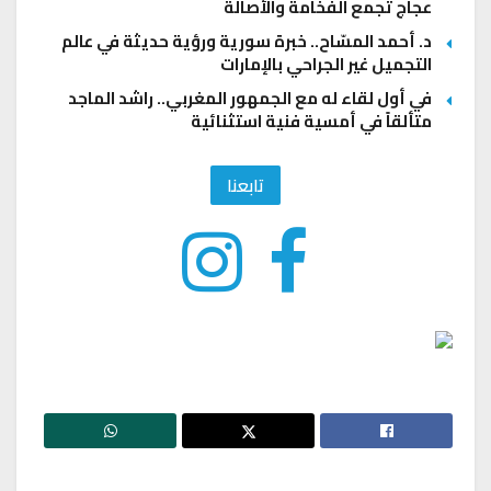
عجاج تجمع الفخامة والأصالة
د. أحمد المسّاح.. خبرة سورية ورؤية حديثة في عالم
التجميل غير الجراحي بالإمارات
في أول لقاء له مع الجمهور المغربي.. راشد الماجد
متألقاً في أمسية فنية استثنائية
تابعنا