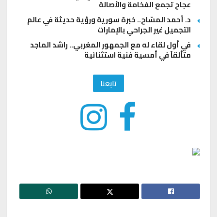
عجاج تجمع الفخامة والأصالة
د. أحمد المسّاح.. خبرة سورية ورؤية حديثة في عالم
التجميل غير الجراحي بالإمارات
في أول لقاء له مع الجمهور المغربي.. راشد الماجد
متألقاً في أمسية فنية استثنائية
تابعنا