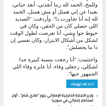
وللمخ، الحمد لله ربنا أنقذني، أنقذ حياتي،
بعيدا عن إني همثل أو مش همثل، الحمد
لله إنه أنا تجاوزت دا”. وأردفت: “الصديد
اللي حصلي كان من الحقن، وكان في
خيوط جوا وشي، أنا تعرضت لطول الوقت
لشكل من أشكال الابتزاز، وكان نفسي إن
دا ما يحصلش”.
واختتمت: “أنا رجعت بنسبة كبيرة جدا
لشكلي، رجعلي وفاء، أنا عايزة وفاء اللي
الجمهور حبها”.
اخبار
قد تهمك
وزير التجارة الخارجية الإماراتي يزور “فلاي شام”.. أول
استثمار إماراتي في سوريا