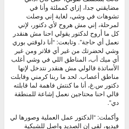
مضايقني جدا، إزاي كمملثة وأنا في
تشوهات في وشي، لغاية إني وصلت
لمرحلة، إني مش هروح لأي دكتور، لإني
كل ما أروح لدكتور يقولي احنا مش هنقدر
نعمل أي حاجة”. وتابعت: “أنا دلوقتي بوري
وشي لحضرتك من غير أي فلاتر ومن غير
أي ميك أب، المناطق اللي في وشي أغلب
الأساتذة قالولي مش هنقدر نتدخل لإنها
مناطق أعصاب. لحد ما ربنا كرمني وقابلت
دكتور س.غ، أنا ما كنتش فاهمة لما قابلته
قالي احنا محتاجين نعمل إشاعة للمنطقة
دي”.
وأكملت: “الدكتور عمل العملية وصورها لي
فيديو، لقى إن الصديد واصل للشبكية