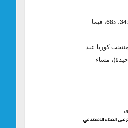
ثلاثية غانا حملت توقيع محمد ساليسو د24 و ثنائية من محمد قدوس د34، د68، فيما
 فيما تجمد رصيد منتخب كوريا عند
غواي (نقطة وحيدة)، مساء
على الذكاء الاصطناعي