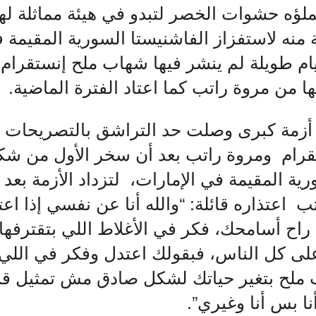
لؤه حشوات الخصر لتبدو في هيئة مماثلة ل
منه لاستفزاز الفاشنيستا السورية المقيمة ف
ام طويلة لم ينشر فيها شهاب ملح إنستقرام 
 من مروة راتب كما اعتاد الفترة الماضية.
ت أزمة كبرى وصلت حد التراشق بالتصريحات 
قرام ومروة راتب بعد أن سخر الأول من ش
ية المقيمة في الإمارات، لتزداد الأزمة بعد 
اعتذاره قائلة: “والله أنا عن نفسي إذا ا
 راح أسامحك، فكر في الأغلاط اللي بتقترف
لى كل الناس، فبقولك اعتدل وفكر في اللي 
ملح بتغير حياتك لشكل صادق مش تمثيل قسم
 بس أنا وغيري”.