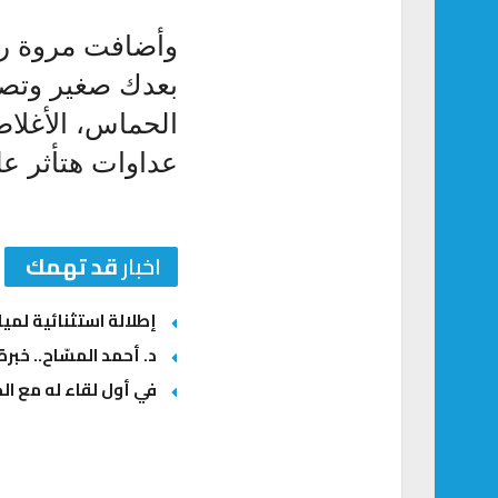
وأضافت مروة را
بعدك صغير وتص
الحماس، الأغلا
عداوات هتأثر ع
اخبار
قد تهمك
إطلالة استثنائية لمي
د. أحمد المسّاح.. خبر
في أول لقاء له مع الج