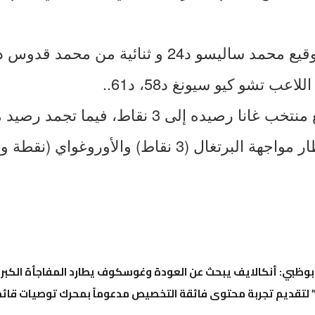
ب تشو كيو سيونغ د58، د61..
وبهذه النتيجة، رفع منتخب غانا رصيده إلى 3 نقاط،
نقطة وحيدة، بانتظار مواجهة البرتغال (3 نقاط) والأورو
تقديم تجربة محتوى فائقة التخصيص مدعوماً بمحرك توصيات قائم 