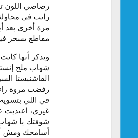
رصاصي اللون تم
راتب في محاولة 
مرة أخرى بعد أي
مقاطع يسخر فيها
ويذكر أنها كان
شهاب ملح إنست
الفاشنيستا السور
رفضت مروة راتب 
في اللي بتسويه
غيري، اعتديت ع
شوفتك يا شهاب 
أسامحك ومش أنا