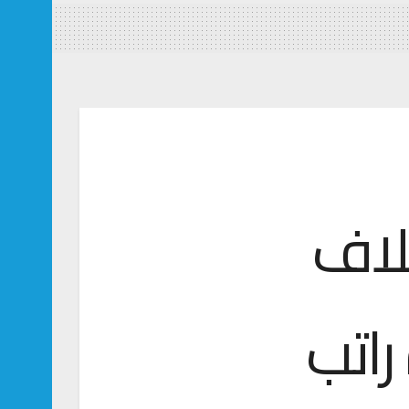
لاف
راتب