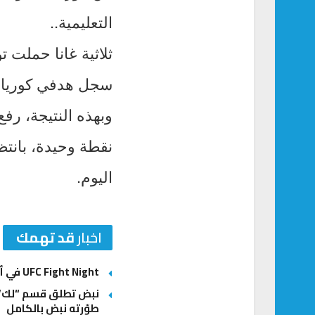
التعليمية..
سجل هدفي كوريا اللاع
اليوم.
اخبار
قد تهمك
UFC Fight Night في أبوظبي: أنكالايف يبحث عن العودة وغوسكوف يطارد المفاجأة الكبرى
نبض تطلق قسم “لك” ل
طوّرته نبض بالكامل