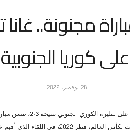
راة مجنونة.. غانا 
على كوريا الجنوبية
28 نوفمبر، 2022
تغلب منتخب غانا، على نظيره الكور
من دور المجموعات لكأس العالم، قطر 2022، في ال