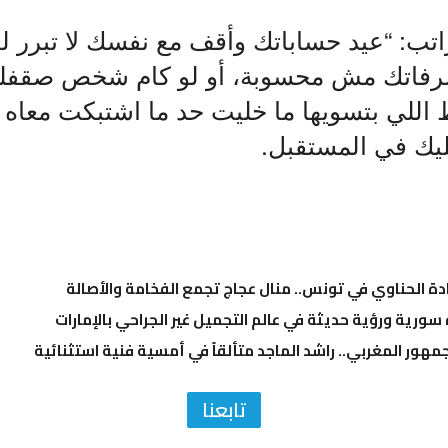
تب: “عيد حساباتك وأقف مع نفسك لا تبرر ل
رفاتك مش محسوبة، أو لو كام شخص صقفل
ط اللي بتسويها ما خليت حد ما اشتبكت معاه
ليك في المستقبل.
ادة الحناوي في تونس.. منال عجاج تجمع الفخامة والأصالة
ة سورية ورؤية حديثة في عالم التجميل غير الجراحي بالإمارات
مهور المغربي.. راشد الماجد متألقاً في أمسية فنية استثنائية
تابعنا