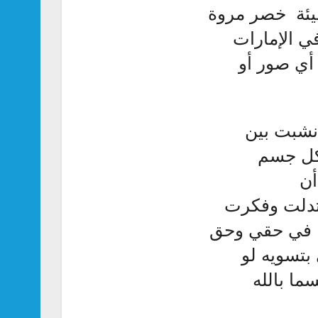
هيئة خصر مروة
ي الإمارات
أي صور أو
نشبت بين
كل جسم
أن
عتدلت وفكرت
ها في حقي وحق
بتسويه لو
ا بالله