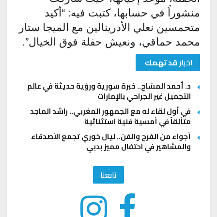
منشوراً في حسابها، كتبت فيه: “أكيد
متحمسين نعلي الأدرينالين مع الميجا ستار
محمد حماقي، ونعيش حفلة فوق الخيال”.
اخبار
قد تهمك
د. أحمد المسّاح.. خبرة سورية ورؤية حديثة في عالم
التجميل غير الجراحي بالإمارات
في أول لقاء له مع الجمهور المغربي.. راشد الماجد
متألقاً في أمسية فنية استثنائية
أجواء من الفرح والفن.. ليال خوري تجمع الأصدقاء
والمشاهير في احتفال مميز بدبي
تابعنا