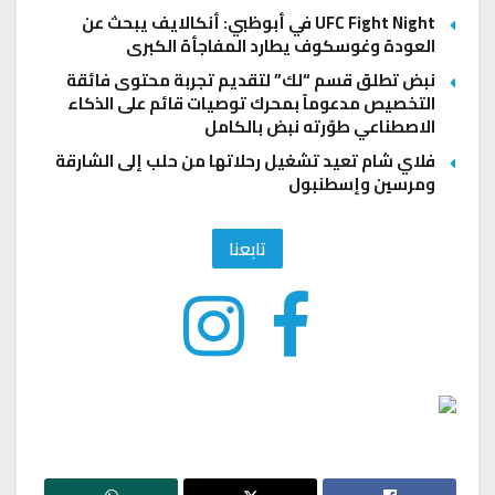
UFC Fight Night في أبوظبي: أنكالايف يبحث عن
العودة وغوسكوف يطارد المفاجأة الكبرى
نبض تطلق قسم “لك” لتقديم تجربة محتوى فائقة
التخصيص مدعوماً بمحرك توصيات قائم على الذكاء
الاصطناعي طوّرته نبض بالكامل
فلاي شام تعيد تشغيل رحلاتها من حلب إلى الشارقة
ومرسين وإسطنبول
تابعنا