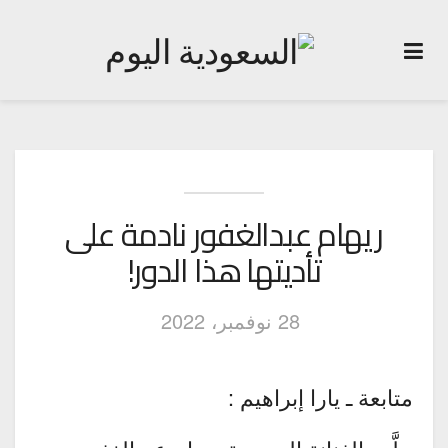
ريهام عبدالغفور نادمة على
تأديتها هذا الدور!
28 نوفمبر، 2022
متابعة ـ يارا إبراهيم :