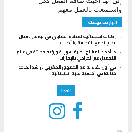
إلى أنها أحبت طاقم العمل ككل
واستمتعت بالعمل معهم.
اخبار
قد تهمك
إطلالة استثنائية لميادة الحناوي في تونس.. منال
عجاج تجمع الفخامة والأصالة
د. أحمد المسّاح.. خبرة سورية ورؤية حديثة في عالم
التجميل غير الجراحي بالإمارات
في أول لقاء له مع الجمهور المغربي.. راشد الماجد
متألقاً في أمسية فنية استثنائية
تابعنا