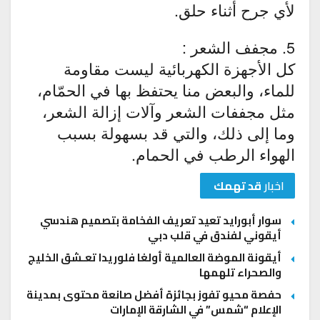
لأي جرح أثناء حلق.
5. مجفف الشعر :
كل الأجهزة الكهربائية ليست مقاومة
للماء، والبعض منا يحتفظ بها في الحمّام،
مثل مجففات الشعر وآلات إزالة الشعر،
وما إلى ذلك، والتي قد بسهولة بسبب
الهواء الرطب في الحمام.
اخبار
قد تهمك
سوار أبورايد تعيد تعريف الفخامة بتصميم هندسي
أيقوني لفندق في قلب دبي
أيقونة الموضة العالمية أولغا فلوريدا تعـشق الخليج
والصحراء تلهمها
حفصة محيو تفوز بجائزة أفضل صانعة محتوى بمدينة
الإعلام “شمس” في الشارقة الإمارات