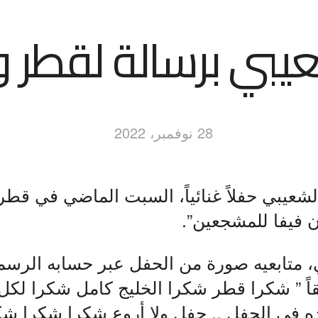
عيبي برسالة لقطر و
28 نوفمبر، 2022
 الشعيبي حفلاً غنائياً، السبت الماضي في ق
 فيفا للمشجعين”.
 متابعيه صورة من الحفل عبر حسابه الرس
قاً ” شكرا قطر شكرا الخليج كامل شكرا لكل 
ده في الحفل .. حفل ولا أروع شكرا شكرا شكر