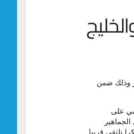
الخليج
طر وذلك ضمن
مي على
الجماهير
ا نلتقي قريبا