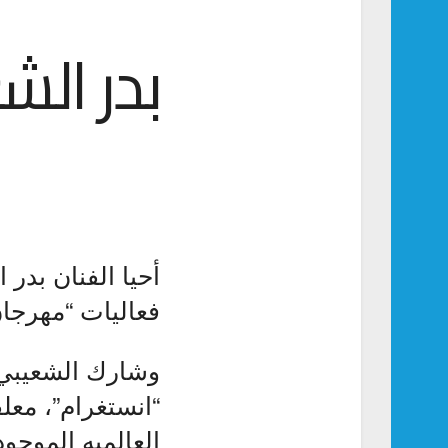
بدر الش
أحيا الفنان بدر
فعاليات “مهرجان
وشارك الشعيبي،
“انستغرام”، معل
العالميه الموجو