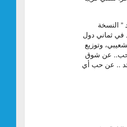
 ” النسخة
د في ثماني دول
شعيبي، وتوزيع
حب.. عن شوق
د .. عن حب أي