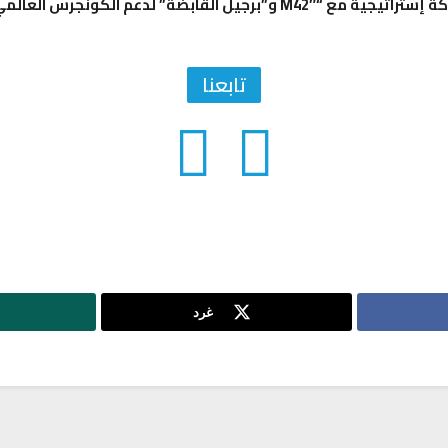
وزارة الدفاع تعقد شراكة إستراتيجية مع “M42″ و”برجيل القابضة” لدعم ا
تابعنا
غرد