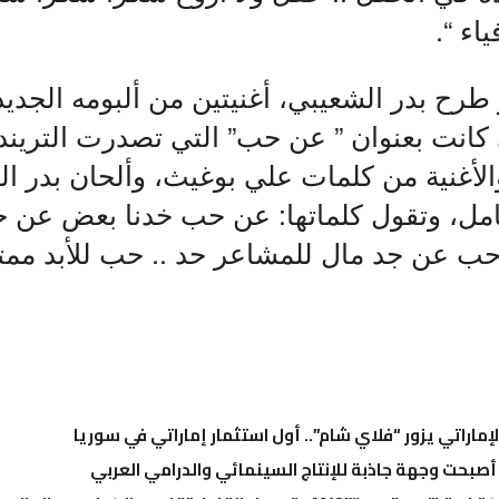
اء “.
رح بدر الشعيبي، أغنيتين من ألبومه الجديد
ى كانت بعنوان ” عن حب” التي تصدرت الترين
أغنية من كلمات علي بوغيث، وألحان بدر ال
ل، وتقول كلماتها: عن حب خدنا بعض عن 
ب عن جد مال للمشاعر حد .. حب للأبد ممت
الإماراتي يزور “فلاي شام”.. أول استثمار إماراتي في سوريا
أصبحت وجهة جاذبة للإنتاج السينمائي والدرامي العربي