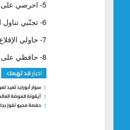
5- احرصي على مراقبة ضغط الدم بانتظام.
6- تجنّبي تناول الملح قدر الإمكان.
7- حاولي الإقلاع عن التدخين.
8- حافظي على وزنكِ الصحي.
اخبار
قد تهمك
سوار أبورايد تعيد ت
أيقونة الموضة العالم
حفصة محيو تفوز بجائ