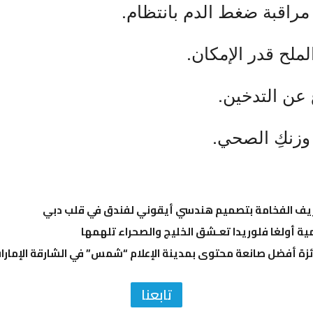
عريف الفخامة بتصميم هندسي أيقوني لفندق في قلب دبي
ية أولغا فلوريدا تعـشق الخليج والصحراء تلهمها
زة أفضل صانعة محتوى بمدينة الإعلام “شمس” في الشارقة الإمارا
تابعنا