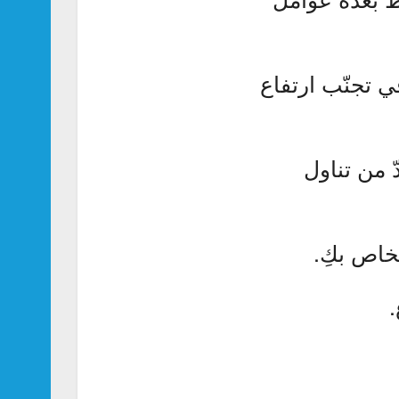
ي تجنّب ارتفاع
ّ من تناول