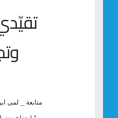
تقيّدي
وتج
متابعة _ لمى ابر
يعدّ ارتفاع ضغط