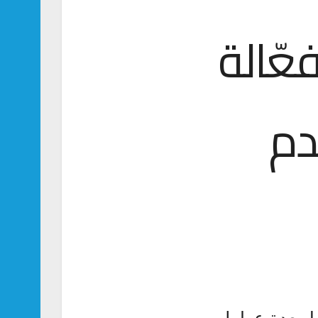
عّالة
دم
بط بعدة عوامل