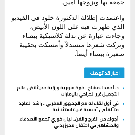
جمعه بها وبزوجها أمين.
واعتمدت إطلالة الدكتورة خلود في الفيديو
الذي ظهرت فيه على اللون الأبيض،
وجاءت عبارة عن بدلة كلاسيكية بيضاء
وتركت شعرها منسدلاً وأمسكت بحقيبة
صغيرة بيضاء أيضاَ.
اخبار
قد تهمك
د. أحمد المسّاح.. خبرة سورية ورؤية حديثة في عالم
التجميل غير الجراحي بالإمارات
في أول لقاء له مع الجمهور المغربي.. راشد الماجد
متألقاً في أمسية فنية استثنائية
أجواء من الفرح والفن.. ليال خوري تجمع الأصدقاء
والمشاهير في احتفال مميز بدبي