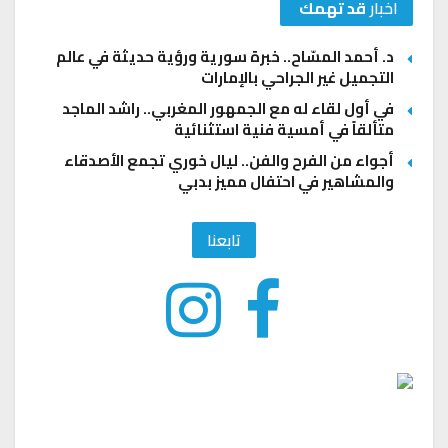
اخبار
قد تهمك
د. أحمد المسّاح.. خبرة سورية ورؤية حديثة في عالم
التجميل غير الجراحي بالإمارات
في أول لقاء له مع الجمهور المغربي.. راشد الماجد
متألقاً في أمسية فنية استثنائية
أجواء من الفرح والفن.. ليال خوري تجمع الأصدقاء
والمشاهير في احتفال مميز بدبي
تابعنا