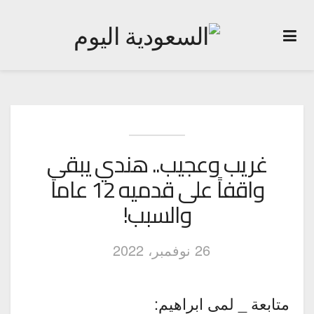
غريب وعجيب.. هندي يبقى
واقفاً على قدميه 12 عاماً
والسبب!
26 نوفمبر، 2022
متابعة _ لمى ابراهيم: