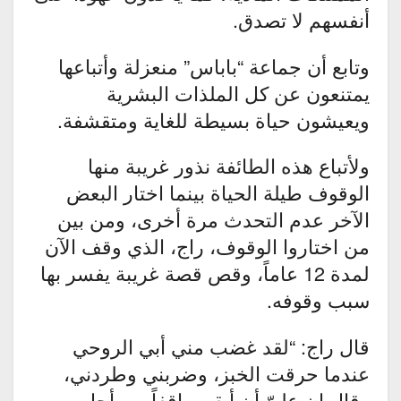
أنفسهم لا تصدق.
وتابع أن جماعة “باباس” منعزلة وأتباعها
يمتنعون عن كل الملذات البشرية
ويعيشون حياة بسيطة للغاية ومتقشفة.
ولأتباع هذه الطائفة نذور غريبة منها
الوقوف طيلة الحياة بينما اختار البعض
الآخر عدم التحدث مرة أخرى، ومن بين
من اختاروا الوقوف، راج، الذي وقف الآن
لمدة 12 عاماً، وقص قصة غريبة يفسر بها
سبب وقوفه.
قال راج: “لقد غضب مني أبي الروحي
عندما حرقت الخبز، وضربني وطردني،
وقال إن عليّ أن أبقى واقفاً من أجل