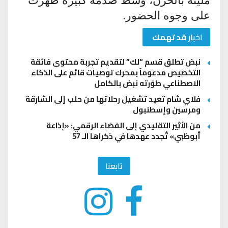
على وجوه الحضور.
اخبار
قد تهمك
نبض تطلق قسم “لك” لتقديم تجربة محتوى فائقة
التخصيص مدعوماً بمحرك توصيات قائم على الذكاء
الاصطناعي طوّرته نبض بالكامل
فلاي شام تعيد تشغيل رحلاتها من حلب إلى الشارقة
ومرسين وإسطنبول
من الأثير التقليدي إلى الفضاء الرقمي: «إذاعة
أبوظبي» تُجدد عهدها في ذكراها الـ 57
تابعنا