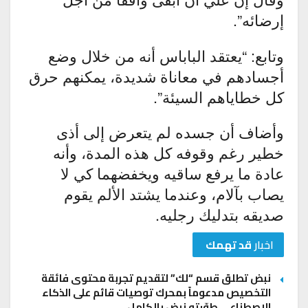
إرضائه”.
وتابع: “يعتقد الباباس أنه من خلال وضع
أجسادهم في معاناة شديدة، يمكنهم حرق
كل خطاياهم السيئة”.
وأضاف أن جسده لم يتعرض إلى أذى
خطير رغم وقوفه كل هذه المدة، وأنه
عادة ما يرفع ساقيه ويخفضهما كي لا
يصاب بآلام، وعندما يشتد الألم يقوم
صديقه بتدليك رجليه.
اخبار
قد تهمك
نبض تطلق قسم “لك” لتقديم تجربة محتوى فائقة
التخصيص مدعوماً بمحرك توصيات قائم على الذكاء
الاصطناعي طوّرته نبض بالكامل