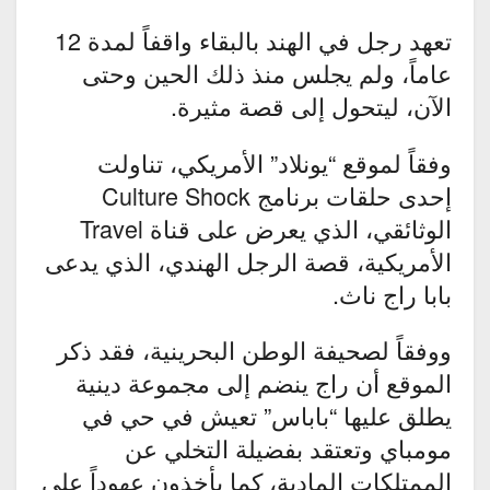
تعهد رجل في الهند بالبقاء واقفاً لمدة 12
عاماً، ولم يجلس منذ ذلك الحين وحتى
الآن، ليتحول إلى قصة مثيرة.
وفقاً لموقع “يونلاد” الأمريكي، تناولت
إحدى حلقات برنامج Culture Shock
الوثائقي، الذي يعرض على قناة Travel
الأمريكية، قصة الرجل الهندي، الذي يدعى
بابا راج ناث.
ووفقاً لصحيفة الوطن البحرينية، فقد ذكر
الموقع أن راج ينضم إلى مجموعة دينية
يطلق عليها “باباس” تعيش في حي في
مومباي وتعتقد بفضيلة التخلي عن
الممتلكات المادية، كما يأخذون عهوداً على