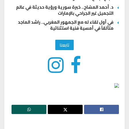
د. أحمد المسّاح.. خبرة سورية ورؤية حديثة في عالم
التجميل غير الجراحي بالإمارات
في أول لقاء له مع الجمهور المغربي.. راشد الماجد
متألقاً في أمسية فنية استثنائية
تابعنا