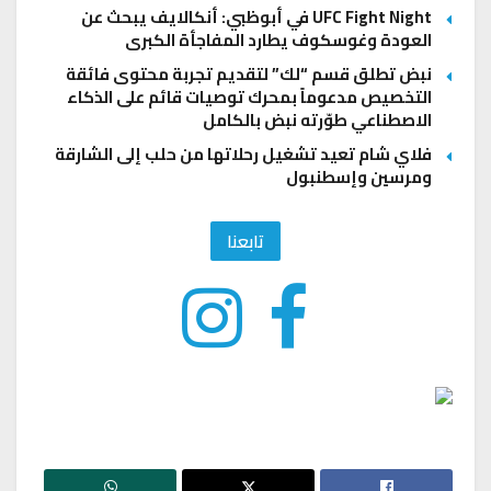
UFC Fight Night في أبوظبي: أنكالايف يبحث عن
العودة وغوسكوف يطارد المفاجأة الكبرى
نبض تطلق قسم “لك” لتقديم تجربة محتوى فائقة
التخصيص مدعوماً بمحرك توصيات قائم على الذكاء
الاصطناعي طوّرته نبض بالكامل
فلاي شام تعيد تشغيل رحلاتها من حلب إلى الشارقة
ومرسين وإسطنبول
تابعنا