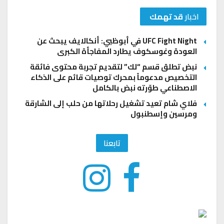
اخبار
قد تهمك
UFC Fight Night في أبوظبي: أنكالايف يبحث عن
العودة وغوسكوف يطارد المفاجأة الكبرى
نبض تطلق قسم “لك” لتقديم تجربة محتوى فائقة
التخصيص مدعوماً بمحرك توصيات قائم على الذكاء
الاصطناعي طوّرته نبض بالكامل
فلاي شام تعيد تشغيل رحلاتها من حلب إلى الشارقة
ومرسين وإسطنبول
تابعنا