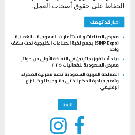
الحفاظ على حقوق أصحاب العمل.
اخبار
قد تهمك
معرض الصناعات والاستثمارات السعودية – العُمانية
(SINP Expo) يجمع نخبة الصناعات الخليجية تحت سقف
واحد
بيلد أب تفوز بجائزتين في النسخة الأولى من جوائز
معرض السعودية للفعاليات ٢٠٢٥
المملكة العربية السعودية تدعم مغربية الصحراء
وتعتبر مبادرة الحكم الذاتي حلا وحيدا لهذا النزاع
الإقليمي
تابعنا