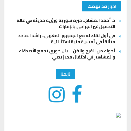
اخبار
قد تهمك
د. أحمد المسّاح.. خبرة سورية ورؤية حديثة في عالم
التجميل غير الجراحي بالإمارات
في أول لقاء له مع الجمهور المغربي.. راشد الماجد
متألقاً في أمسية فنية استثنائية
أجواء من الفرح والفن.. ليال خوري تجمع الأصدقاء
والمشاهير في احتفال مميز بدبي
تابعنا