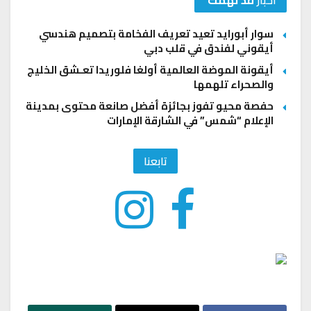
سوار أبورايد تعيد تعريف الفخامة بتصميم هندسي
أيقوني لفندق في قلب دبي
أيقونة الموضة العالمية أولغا فلوريدا تعـشق الخليج
والصحراء تلهمها
حفصة محيو تفوز بجائزة أفضل صانعة محتوى بمدينة
الإعلام “شمس” في الشارقة الإمارات
تابعنا