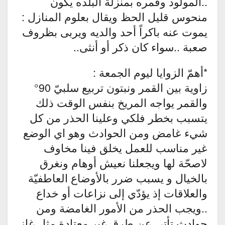
..المولود وقمره بمنزلة البلده يكون
منحوس قليل الحظ ويقال بعلوم المنازل :
يموت عنه باكراً أحد والديه ويربى بظروف
صعبة ..سواء كان ذكر أو أنثى..
*أهمّ الزوايا ليوم الجمعة :
زاوية بين القمر ونبتون تربيع سلبيّ 90°
والقمر يواجه المريخ بنفس الوقت ذلك
يتسبب بخطر فلكي وعلينا الحذر من كل
شيء غامض ومن الحوادث وهو اي الوضع
غير مناسب للعمل يخلق فينا مخاوف
لاصحّة لها ويجعلنا نعيش أوهام ونغرق
بالخيال و يسبب ضرر بالأوضاع العاطفيّة
والعلاقات إذ يؤدّي إلى نزاعات أو خداع
..ويجب الحذر من الأمور الغامضة ومن
حوادث تأتي عن طرق غير معتادة مثل غاز