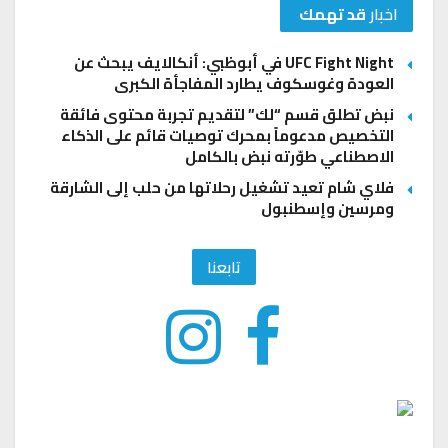
اخبار
قد تهمك
UFC Fight Night في أبوظبي: أنكالايف يبحث عن
العودة وغوسكوف يطارد المفاجأة الكبرى
نبض تطلق قسم “لك” لتقديم تجربة محتوى فائقة
التخصيص مدعوماً بمحرك توصيات قائم على الذكاء
الاصطناعي طوّرته نبض بالكامل
فلاي شام تعيد تشغيل رحلاتها من حلب إلى الشارقة
ومرسين وإسطنبول
تابعنا