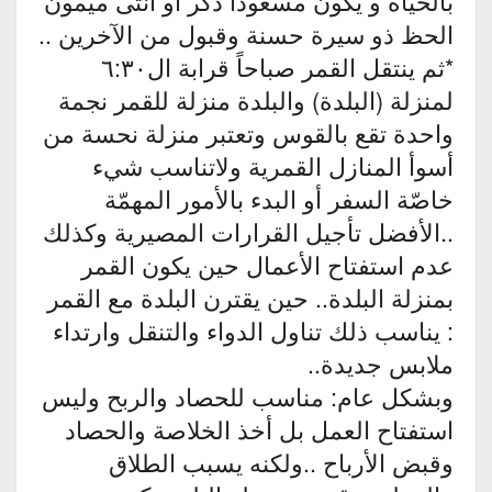
بالحياة و يكون مسعوداً ذكر أو انثى ميمون
الحظ ذو سيرة حسنة وقبول من الآخرين ..
*ثم ينتقل القمر صباحاً قرابة ال٦:٣٠
لمنزلة (البلدة) والبلدة منزلة للقمر نجمة
واحدة تقع بالقوس وتعتبر منزلة نحسة من
أسوأ المنازل القمرية ولاتناسب شيء
خاصّة السفر أو البدء بالأمور المهمّة
..الأفضل تأجيل القرارات المصيرية وكذلك
عدم استفتاح الأعمال حين يكون القمر
بمنزلة البلدة.. حين يقترن البلدة مع القمر
: يناسب ذلك تناول الدواء والتنقل وارتداء
ملابس جديدة..
وبشكل عام: مناسب للحصاد والربح وليس
استفتاح العمل بل أخذ الخلاصة والحصاد
وقبض الأرباح ..ولكنه يسبب الطلاق