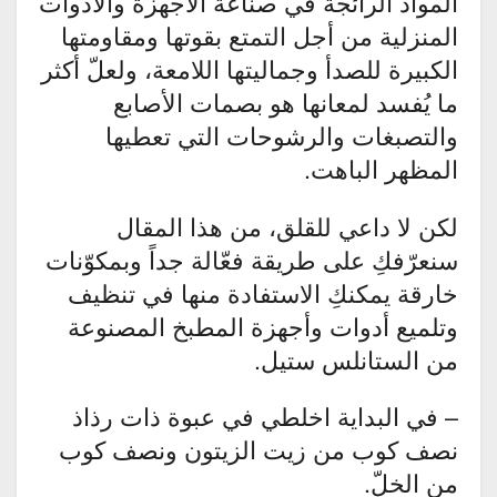
المواد الرائجة في صناعة الأجهزة والأدوات
المنزلية من أجل التمتع بقوتها ومقاومتها
الكبيرة للصدأ وجماليتها اللامعة، ولعلّ أكثر
ما يُفسد لمعانها هو بصمات الأصابع
والتصبغات والرشوحات التي تعطيها
المظهر الباهت.
لكن لا داعي للقلق، من هذا المقال
سنعرّفكِ على طريقة فعّالة جداً وبمكوّنات
خارقة يمكنكِ الاستفادة منها في تنظيف
وتلميع أدوات وأجهزة المطبخ المصنوعة
من الستانلس ستيل.
– في البداية اخلطي في عبوة ذات رذاذ
نصف كوب من زيت الزيتون ونصف كوب
من الخلّ.