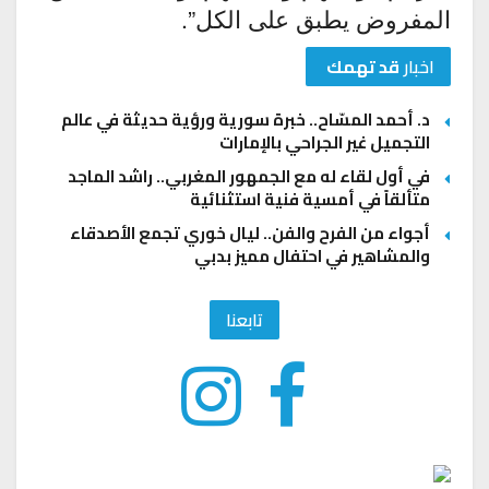
المفروض يطبق على الكل”.
اخبار
قد تهمك
د. أحمد المسّاح.. خبرة سورية ورؤية حديثة في عالم
التجميل غير الجراحي بالإمارات
في أول لقاء له مع الجمهور المغربي.. راشد الماجد
متألقاً في أمسية فنية استثنائية
أجواء من الفرح والفن.. ليال خوري تجمع الأصدقاء
والمشاهير في احتفال مميز بدبي
تابعنا