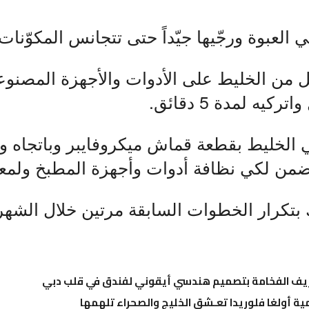
ي العبوة ورجّيها جيّداً حتى تتجانس المكوّنات.
يل من الخليط على الأدوات والأجهزة المصنو
يه لمدة 5 دقائق.
 الخليط بقطعة قماش ميكروفايبر وباتجاه و
من لكي نظافة أدوات وأجهزة المطبخ ولمعان
ِ بتكرار الخطوات السابقة مرتين خلال الشهر
عريف الفخامة بتصميم هندسي أيقوني لفندق في قلب دبي
ية أولغا فلوريدا تعـشق الخليج والصحراء تلهمها