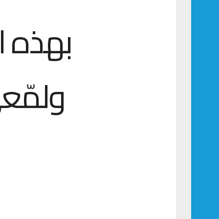
بهذه ا
ولمّع