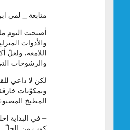
متابعة _ لمى ابر
أصبحت اليوم ماد
والأدوات المنزلي
اللامعة، ولعلّ أ
والرشوحات التي
لكن لا داعي للق
وبمكوّنات خارقة
المطبخ المصنوع
– في البداية ا
كوب من الخلّ.