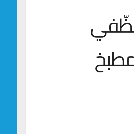
نظّفي
مطبخ