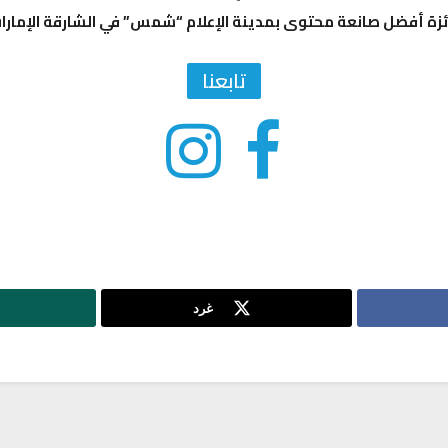
زة أفضل صانعة محتوى بمدينة الإعلام “شمس” في الشارقة الإمارا
تابعنا
غرد