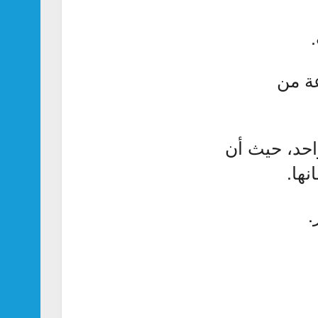
عة من
احد، حيث أن
ها.
.