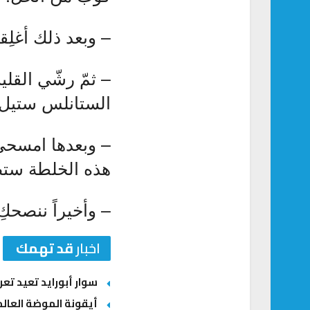
– وبعد ذلك أغلِق
– ثمّ رشّي القل
الستانلس ستيل واترك
– وبعدها امسحي
هذه الخلطة ستض
– وأخيراً ننصحك
اخبار
قد تهمك
سوار أبورايد تعيد ت
أيقونة الموضة العالم