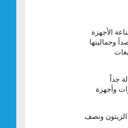
اعة الأجهزة
صدأ وجماليتها
بغات
ة جداً
وات وأجهزة
الزيتون ونصف