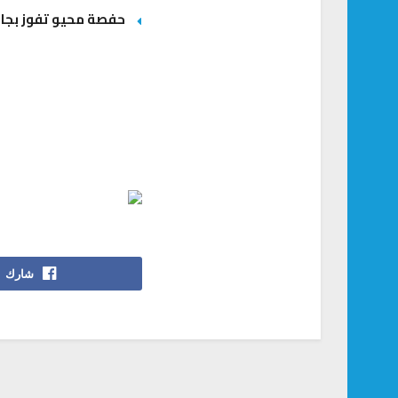
حفصة محيو تفوز بجائ
شارك