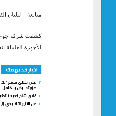
متابعة – ليليان الف
كشفت شركة جوجل ا
الأجهزة العاملة ب
اخبار
قد تهمك
نبض تطلق قسم “لك” ل
طوّرته نبض بالكامل
فلاي شام تعيد تشغيل
من الأثير التقليدي إلى