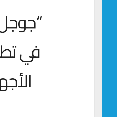
“جوجل”
في تطب
الأجهز