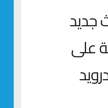
 جديد
ة على
درويد