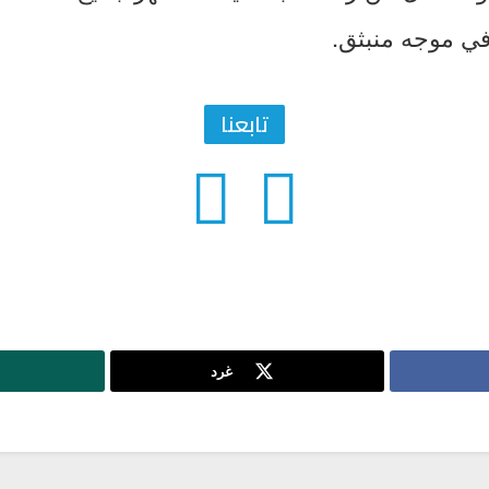
 في موجه منبثق.
تابعنا
غرد