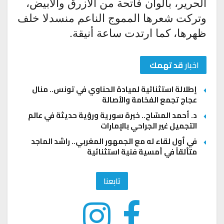
الحرير، بألوان فاتحة من الأزرق والأبيض،
وتركت شعرها المموج الناعم منسدلا خلف
ظهرها، كما ارتدت ساعة أنيقة.
اخبار
قد تهمك
إطلالة استثنائية لميادة الحناوي في تونس.. منال
عجاج تجمع الفخامة والأصالة
د. أحمد المسّاح.. خبرة سورية ورؤية حديثة في عالم
التجميل غير الجراحي بالإمارات
في أول لقاء له مع الجمهور المغربي.. راشد الماجد
متألقاً في أمسية فنية استثنائية
تابعنا