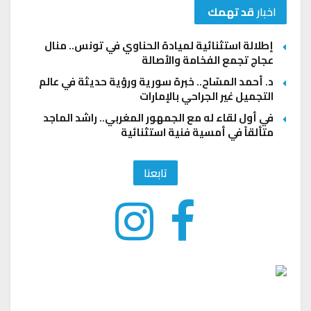
اخبار
قد تهمك
إطلالة استثنائية لميادة الحناوي في تونس.. منال
عجاج تجمع الفخامة والأصالة
د. أحمد المسّاح.. خبرة سورية ورؤية حديثة في عالم
التجميل غير الجراحي بالإمارات
في أول لقاء له مع الجمهور المغربي.. راشد الماجد
متألقاً في أمسية فنية استثنائية
تابعنا