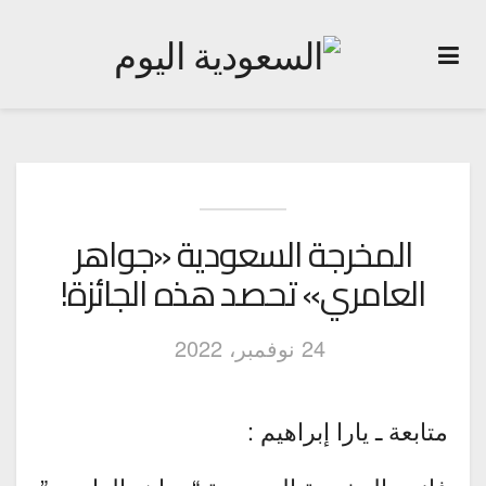
المخرجة السعودية «جواهر
العامري» تحصد هذه الجائزة!
24 نوفمبر، 2022
متابعة ـ يارا إبراهيم :