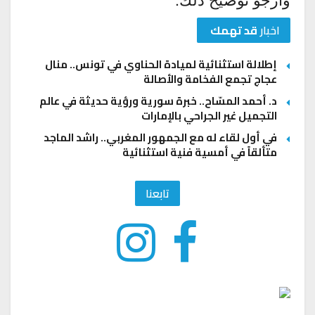
اخبار
قد تهمك
إطلالة استثنائية لميادة الحناوي في تونس.. منال
عجاج تجمع الفخامة والأصالة
د. أحمد المسّاح.. خبرة سورية ورؤية حديثة في عالم
التجميل غير الجراحي بالإمارات
في أول لقاء له مع الجمهور المغربي.. راشد الماجد
متألقاً في أمسية فنية استثنائية
تابعنا