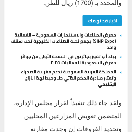
والمحدد بـ (1700) ريال للطن.
اخبار
قد تهمك
معرض الصناعات والاستثمارات السعودية – العُمانية
(SINP Expo) يجمع نخبة الصناعات الخليجية تحت سقف
واحد
بيلد أب تفوز بجائزتين في النسخة الأولى من جوائز
معرض السعودية للفعاليات ٢٠٢٥
المملكة العربية السعودية تدعم مغربية الصحراء
وتعتبر مبادرة الحكم الذاتي حلا وحيدا لهذا النزاع
الإقليمي
ولقد جاء ذلك تنفيذاً لقرار مجلس الإدارة،
المتضمن تعويض المزارعين المحليين
وتحديد الفروقات إن وجدت مقارنه