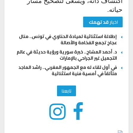
اكتشاف ذاته، ويسعى لتصحيح مسار
حياته.
اخبار
قد تهمك
إطلالة استثنائية لميادة الحناوي في تونس.. منال
عجاج تجمع الفخامة والأصالة
د. أحمد المسّاح.. خبرة سورية ورؤية حديثة في عالم
التجميل غير الجراحي بالإمارات
في أول لقاء له مع الجمهور المغربي.. راشد الماجد
متألقاً في أمسية فنية استثنائية
تابعنا