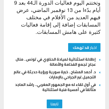
وتختتم اليوم فعاليات الدورة الـ44 بعد 9
أيام بدًءا من 13 نوفمبر الماضي، عرض
فيهم العديد من الأفلام في مختلف
المسابقات إضافة إلى إقامة فعاليات
كثيرة على هامش المسابقات.
اخبار
قد تهمك
إطلالة استثنائية لميادة الحناوي في تونس.. منال
عجاج تجمع الفخامة والأصالة
د. أحمد المسّاح.. خبرة سورية ورؤية حديثة في عالم
التجميل غير الجراحي بالإمارات
في أول لقاء له مع الجمهور المغربي.. راشد الماجد
متألقاً في أمسية فنية استثنائية
تابعنا