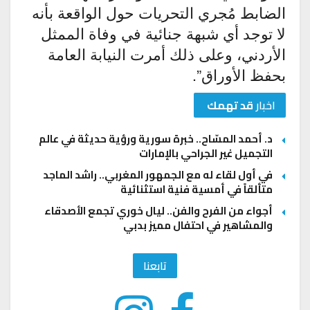
الضابط مُجري التحريات حول الواقعة بأنه
لا توجد أي شبهة جنائية في وفاة الممثل
الأردني، وعلى ذلك أمرت النيابة العامة
بحفظ الأوراق”.
اخبار
قد تهمك
د. أحمد المسّاح.. خبرة سورية ورؤية حديثة في عالم
التجميل غير الجراحي بالإمارات
في أول لقاء له مع الجمهور المغربي.. راشد الماجد
متألقاً في أمسية فنية استثنائية
أجواء من الفرح والفن.. ليال خوري تجمع الأصدقاء
والمشاهير في احتفال مميز بدبي
تابعنا