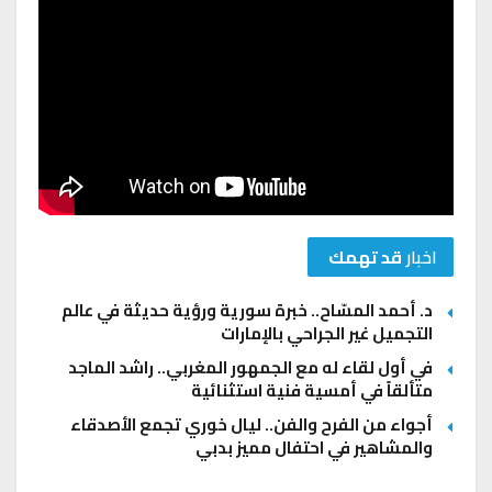
اخبار
قد تهمك
د. أحمد المسّاح.. خبرة سورية ورؤية حديثة في عالم
التجميل غير الجراحي بالإمارات
في أول لقاء له مع الجمهور المغربي.. راشد الماجد
متألقاً في أمسية فنية استثنائية
أجواء من الفرح والفن.. ليال خوري تجمع الأصدقاء
والمشاهير في احتفال مميز بدبي