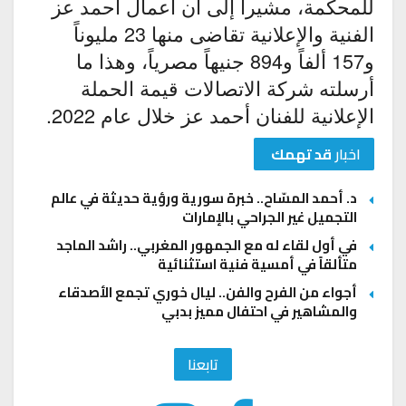
للمحكمة، مشيرا إلى أن أعمال أحمد عز
الفنية والإعلانية تقاضى منها 23 مليوناً
و157 ألفاً و894 جنيهاً مصرياً، وهذا ما
أرسلته شركة الاتصالات قيمة الحملة
الإعلانية للفنان أحمد عز خلال عام 2022.
اخبار
قد تهمك
د. أحمد المسّاح.. خبرة سورية ورؤية حديثة في عالم
التجميل غير الجراحي بالإمارات
في أول لقاء له مع الجمهور المغربي.. راشد الماجد
متألقاً في أمسية فنية استثنائية
أجواء من الفرح والفن.. ليال خوري تجمع الأصدقاء
والمشاهير في احتفال مميز بدبي
تابعنا