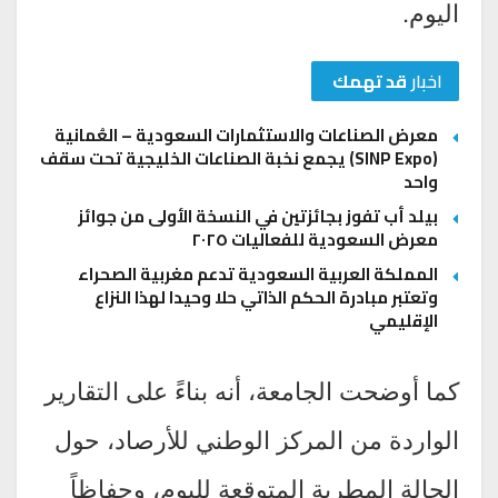
اليوم.
اخبار
قد تهمك
معرض الصناعات والاستثمارات السعودية – العُمانية
(SINP Expo) يجمع نخبة الصناعات الخليجية تحت سقف
واحد
بيلد أب تفوز بجائزتين في النسخة الأولى من جوائز
معرض السعودية للفعاليات ٢٠٢٥
المملكة العربية السعودية تدعم مغربية الصحراء
وتعتبر مبادرة الحكم الذاتي حلا وحيدا لهذا النزاع
الإقليمي
كما أوضحت الجامعة، أنه بناءً على التقارير
الواردة من المركز الوطني للأرصاد، حول
الحالة المطرية المتوقعة لليوم، وحفاظاً