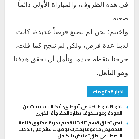
في هذه الظروف، والمباراة الأولى دائماً
صعبة.
واختتم: نحن لم نصنع فرصاً عديدة، كانت
لدينا عدة فرص، ولكن لم ننجح كما قلت،
خرجنا بنقطة جيدة، ونأمل أن نحقق هدفنا
وهو التأهل.
اخبار
قد تهمك
UFC Fight Night في أبوظبي: أنكالايف يبحث عن
العودة وغوسكوف يطارد المفاجأة الكبرى
نبض تطلق قسم “لك” لتقديم تجربة محتوى فائقة
التخصيص مدعوماً بمحرك توصيات قائم على الذكاء
الاصطناعي طوّرته نبض بالكامل