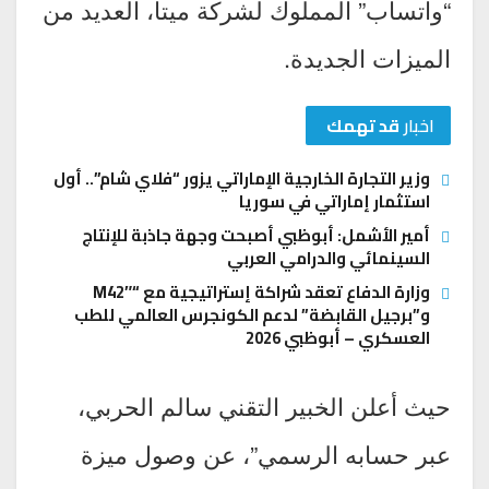
“واتساب” المملوك لشركة ميتا، العديد من
الميزات الجديدة.
اخبار
قد تهمك
وزير التجارة الخارجية الإماراتي يزور “فلاي شام”.. أول
استثمار إماراتي في سوريا
أمير الأشمل: أبوظبي أصبحت وجهة جاذبة للإنتاج
السينمائي والدرامي العربي
وزارة الدفاع تعقد شراكة إستراتيجية مع “M42″
و”برجيل القابضة” لدعم الكونجرس العالمي للطب
العسكري – أبوظبي 2026
حيث أعلن الخبير التقني سالم الحربي،
عبر حسابه الرسمي”، عن وصول ميزة