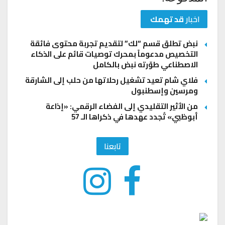
اخبار
قد تهمك
نبض تطلق قسم “لك” لتقديم تجربة محتوى فائقة
التخصيص مدعوماً بمحرك توصيات قائم على الذكاء
الاصطناعي طوّرته نبض بالكامل
فلاي شام تعيد تشغيل رحلاتها من حلب إلى الشارقة
ومرسين وإسطنبول
من الأثير التقليدي إلى الفضاء الرقمي: «إذاعة
أبوظبي» تُجدد عهدها في ذكراها الـ 57
تابعنا