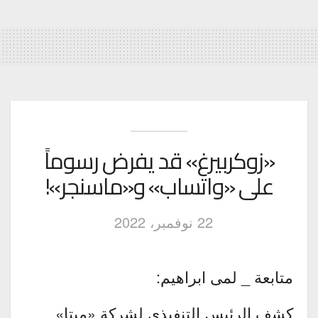
«زوكربيرغ» قد يفرض رسوماً
على «واتساب» و«ماسنجر»!
22 نوفمبر، 2022
متابعة _ لمى ابراهيم:
كشف الرئيس التنفيذي لشركة «ميتا»