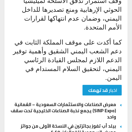
وقف استمرار تدفق الأسلحة لميليشيا
الحوثي الإرهابية ومنع تصديرها للداخل
اليمني، وضمان عدم انتهاكها لقرارات
الأمم المتحدة.
كما أكدت على موقف المملكة الثابت في
دعم الشعب اليمني الشقيق وأهمية توفير
الدعم اللازم لمجلس القيادة الرئاسي
اليمني، لتحقيق السلام المستدام في
اليمن.
اخبار
قد تهمك
معرض الصناعات والاستثمارات السعودية – العُمانية
(SINP Expo) يجمع نخبة الصناعات الخليجية تحت سقف
واحد
بيلد أب تفوز بجائزتين في النسخة الأولى من جوائز