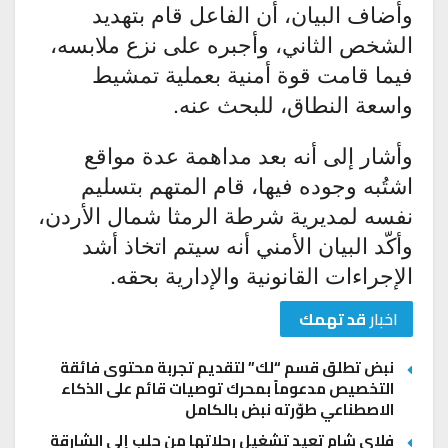
وأضاف البيان، أن الفاعل قام بتهديد
الشخص الثاني، وأجبره على نزع ملابسه،
فيما قامت قوة أمنية بعملية تمشيط
واسعة النطاق، للبحث عنه.
وأشار إلى أنه بعد مداهمة عدة مواقع
اشتُبه وجوده فيها، قام المتهم بتسليم
نفسه لمديرية شرطة الرمثا شمال الأردن،
وأكّد البيان الأمني أنه سيتم اتخاذ أشد
الإجراءات القانونية والإدارية بحقه.
اخبار
قد تهمك
نبض تطلق قسم “لك” لتقديم تجربة محتوى فائقة
التخصيص مدعوماً بمحرك توصيات قائم على الذكاء
الاصطناعي طوّرته نبض بالكامل
فلاي شام تعيد تشغيل رحلاتها من حلب إلى الشارقة