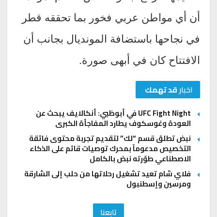
أن أي مواطن عربي فخور بما تحققه قطر
في نجاحها باستضافة المونديال بجانب أن
الافتتاح كان في أبهى صورة.
اخبار
قد تهمك
UFC Fight Night في أبوظبي: أنكالايف يبحث عن
العودة وغوسكوف يطارد المفاجأة الكبرى
نبض تطلق قسم “لك” لتقديم تجربة محتوى فائقة
التخصيص مدعوماً بمحرك توصيات قائم على الذكاء
الاصطناعي طوّرته نبض بالكامل
فلاي شام تعيد تشغيل رحلاتها من حلب إلى الشارقة
ومرسين وإسطنبول
تابعنا