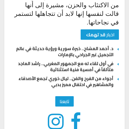
من الاكتئاب والحزن، مشيرة إلى أنها
قالت لنفسها إنها لابد أن تتجاهلها لتستمر
في نجاحاتها.
اخبار
قد تهمك
د. أحمد المسّاح.. خبرة سورية ورؤية حديثة في عالم
التجميل غير الجراحي بالإمارات
في أول لقاء له مع الجمهور المغربي.. راشد الماجد
متألقاً في أمسية فنية استثنائية
أجواء من الفرح والفن.. ليال خوري تجمع الأصدقاء
والمشاهير في احتفال مميز بدبي
تابعنا