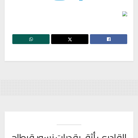
القادري: أثق بقدرات نسور قرطاج