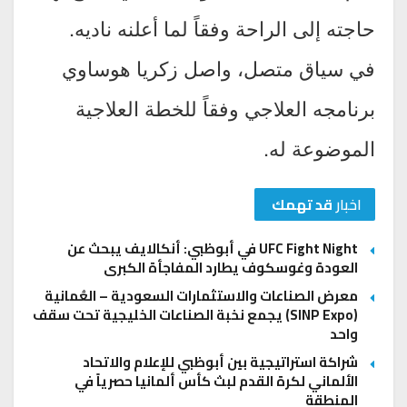
حاجته إلى الراحة وفقاً لما أعلنه ناديه.
في سياق متصل، واصل زكريا هوساوي
برنامجه العلاجي وفقاً للخطة العلاجية
الموضوعة له.
اخبار
قد تهمك
UFC Fight Night في أبوظبي: أنكالايف يبحث عن
العودة وغوسكوف يطارد المفاجأة الكبرى
معرض الصناعات والاستثمارات السعودية – العُمانية
(SINP Expo) يجمع نخبة الصناعات الخليجية تحت سقف
واحد
شراكة استراتيجية بين أبوظبي للإعلام والاتحاد
الألماني لكرة القدم لبث كأس ألمانيا حصرياً في
المنطقة