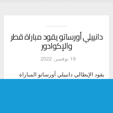
دانييلي أورساتو يقود مباراة قطر
والإكوادور
19 نوفمبر، 2022
يقود الإيطالي دانييلي أورساتو المباراة
الافتتاحية لمونديال 2022 بين قطر
والإكوادور، غداً الأحد على ملعب البيت في
مدينة الخور، بحسب ما أعلن الاتحاد