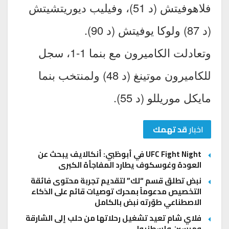
فلاهوفيتش (د 51)، وفيليب ديوريتشيتش
(د 87) ولوكا يوفيتش (د 90).
وتعادلت الكاميرون مع بنما 1-1، سجل
للكاميرون موتينغ (د 48) ولمنتخب بنما
مايكل موريللو (د 55).
اخبار
قد تهمك
UFC Fight Night في أبوظبي: أنكالايف يبحث عن
العودة وغوسكوف يطارد المفاجأة الكبرى
نبض تطلق قسم “لك” لتقديم تجربة محتوى فائقة
التخصيص مدعوماً بمحرك توصيات قائم على الذكاء
الاصطناعي طوّرته نبض بالكامل
فلاي شام تعيد تشغيل رحلاتها من حلب إلى الشارقة
ومرسين وإسطنبول