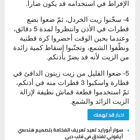
الإفراط في استخدامه قد يكون ضاراً.
4- سخّنوا زيت الخردل، ثمّ ضعوا بضع
قطرات في الأذن وانتظروا لمدة 5 دقائق،
وعندما يحين الوقت أحضروا كرة قطنية
ونظّفوا الشمع، وتجنّبوا إسقاط كمية زائدة
من الزيت لأنه قد يضرّ بأذنكم.
5- ضعوا القليل من زيت زيتون الدافئ في
قطارة واسكبوا 3 قطرات منه في أذنكم،
ثمّ استخدموا قطعة قماش نظيفة لإزالة
الزيت الزائد والشمع.
اخبار
قد تهمك
سوار أبورايد تعيد تعريف الفخامة بتصميم هندسي
أيقوني لفندق في قلب دبي