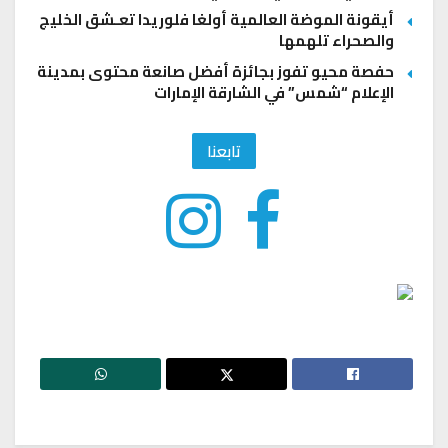
أيقونة الموضة العالمية أولغا فلوريدا تعـشق الخليج
والصحراء تلهمها
حفصة محيو تفوز بجائزة أفضل صانعة محتوى بمدينة
الإعلام “شمس” في الشارقة الإمارات
تابعنا