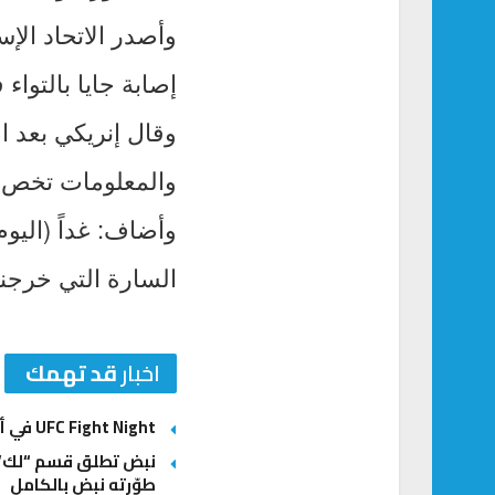
وأصدر الاتحاد الإس
إصابة جايا بالتواء
والمعلومات تخص ا
وأضاف: غداً (اليو
السارة التي خرجنا 
اخبار
قد تهمك
UFC Fight Night في أبوظبي: أنكالايف يبحث عن العودة وغوسكوف يطارد المفاجأة الكبرى
نبض تطلق قسم “لك” ل
طوّرته نبض بالكامل