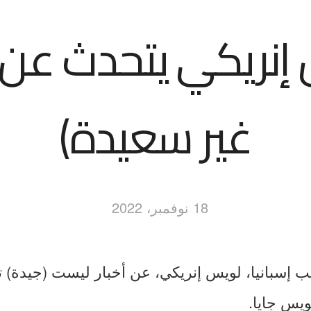
إنريكي يتحدث عن (أ
غير سعيدة)
18 نوفمبر، 2022
إسبانيا، لويس إنريكي، عن أخبار ليست (جيدة)
ويس جايا.