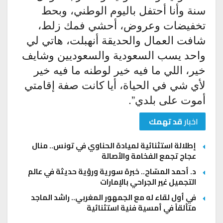
سنة وأنا أحتفل باليوم الوطني، وبحط
تخفيضات وعروض، أحشي فمك زلط،
شافت العمال والحديقة أنهبلت، هاتي لي
واحد يسب السعودية والسعوديين وشايف
خير، اللي ما فيه خير لوطنه ما فيه خير
لأي شي في الحياة، أيا كانت صفة إقامتي
أموت على بلدي”.
اخبار
قد تهمك
إطلالة استثنائية لميادة الحناوي في تونس.. منال
عجاج تجمع الفخامة والأصالة
د. أحمد المسّاح.. خبرة سورية ورؤية حديثة في عالم
التجميل غير الجراحي بالإمارات
في أول لقاء له مع الجمهور المغربي.. راشد الماجد
متألقاً في أمسية فنية استثنائية