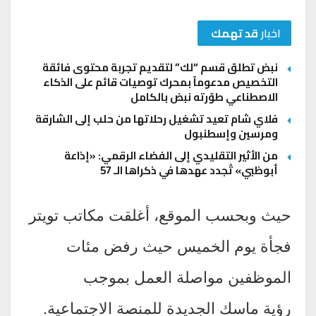
اخبار
قد تهمك
نبض تطلق قسم “لك” لتقديم تجربة محتوى فائقة
التخصيص مدعوماً بمحرك توصيات قائم على الذكاء
الاصطناعي طوّرته نبض بالكامل
فلاي شام تعيد تشغيل رحلاتها من حلب إلى الشارقة
ومرسين وإسطنبول
من الأثير التقليدي إلى الفضاء الرقمي: «إذاعة
أبوظبي» تُجدد عهدها في ذكراها الـ 57
حيث وبحسب الموقع، أغلقت مكاتب تويتر
فجأة يوم الخميس حيث رفض مئات
الموظفين مواصلة العمل بموجب
رؤية ماسك الجديدة للمنصة الاجتماعية.