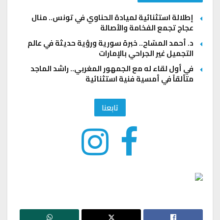
إطلالة استثنائية لميادة الحناوي في تونس.. منال
عجاج تجمع الفخامة والأصالة
د. أحمد المسّاح.. خبرة سورية ورؤية حديثة في عالم
التجميل غير الجراحي بالإمارات
في أول لقاء له مع الجمهور المغربي.. راشد الماجد
متألقاً في أمسية فنية استثنائية
تابعنا