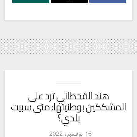
هند القحطاني ترد على
المشككين بوطنيتها: متى سبيت
بلدي؟
18 نوفمبر، 2022