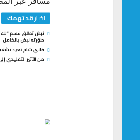
مسافر عبر المطا
اخبار
قد تهمك
نبض تطلق قسم “لك” ل
طوّرته نبض بالكامل
فلاي شام تعيد تشغيل
من الأثير التقليدي إلى