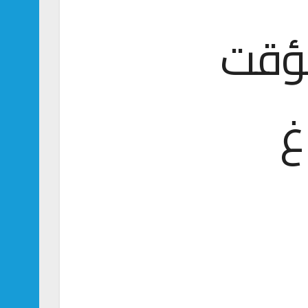
مؤقت
غ