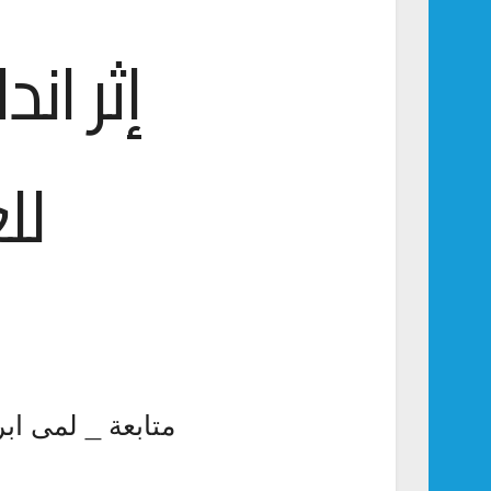
إثر ا
لل
متابعة _ لمى ابر