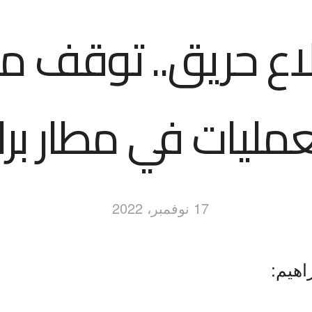
ندلاع حريق.. توقف 
عمليات في مطار برا
17 نوفمبر، 2022
اهيم: