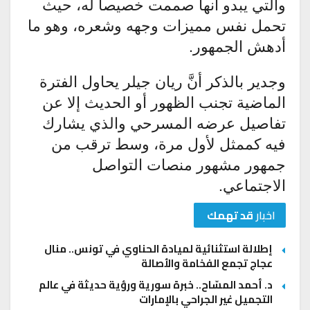
والتي يبدو أنها صممت خصيصاً له، حيث
تحمل نفس مميزات وجهه وشعره، وهو ما
أدهش الجمهور.
وجدير بالذكر أنَّ ريان جيلر يحاول الفترة
الماضية تجنب الظهور أو الحديث إلا عن
تفاصيل عرضه المسرحي والذي يشارك
فيه كممثل لأول مرة، وسط ترقب من
جمهور مشهور منصات التواصل
الاجتماعي.
اخبار
قد تهمك
إطلالة استثنائية لميادة الحناوي في تونس.. منال
عجاج تجمع الفخامة والأصالة
د. أحمد المسّاح.. خبرة سورية ورؤية حديثة في عالم
التجميل غير الجراحي بالإمارات