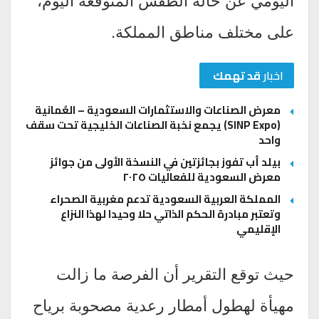
على مختلف مناطق المملكة.
اخبار
قد تهمك
معرض الصناعات والاستثمارات السعودية – العُمانية
(SINP Expo) يجمع نخبة الصناعات الخليجية تحت سقف
واحد
بيلد أب تفوز بجائزتين في النسخة الأولى من جوائز
معرض السعودية للفعاليات ٢٠٢٥
المملكة العربية السعودية تدعم مغربية الصحراء
وتعتبر مبادرة الحكم الذاتي حلا وحيدا لهذا النزاع
الإقليمي
حيث توقع التقرير أن الفرصة ما زالت
مهيأة لهطول أمطار رعدية مصحوبة برياح