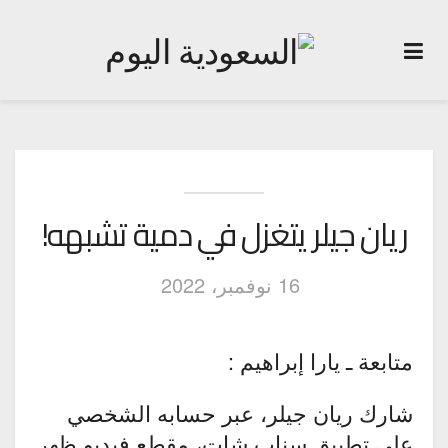
ريان جيلر يتغزل في دمية تشبهه!
16 نوفمبر، 2022
متابعة ـ يارا إبراهيم :
شارك ريان جيلر، عبر حسابه الشخصي
على تطبيق سناب شات، مقطع فيديو ظهر