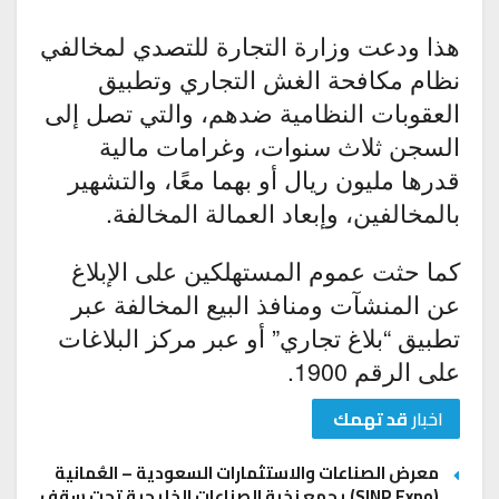
هذا ودعت وزارة التجارة للتصدي لمخالفي
نظام مكافحة الغش التجاري وتطبيق
العقوبات النظامية ضدهم، والتي تصل إلى
السجن ثلاث سنوات، وغرامات مالية
قدرها مليون ريال أو بهما معًا، والتشهير
بالمخالفين، وإبعاد العمالة المخالفة.
كما حثت عموم المستهلكين على الإبلاغ
عن المنشآت ومنافذ البيع المخالفة عبر
تطبيق “بلاغ تجاري” أو عبر مركز البلاغات
على الرقم 1900.
اخبار
قد تهمك
معرض الصناعات والاستثمارات السعودية – العُمانية
(SINP Expo) يجمع نخبة الصناعات الخليجية تحت سقف