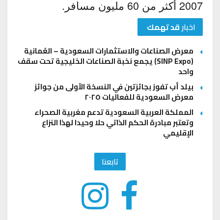
2007 أكثر من 60 مليون مسافر.
اخبار
قد تهمك
معرض الصناعات والاستثمارات السعودية – العُمانية
(SINP Expo) يجمع نخبة الصناعات الخليجية تحت سقف
واحد
بيلد أب تفوز بجائزتين في النسخة الأولى من جوائز
معرض السعودية للفعاليات ٢٠٢٥
المملكة العربية السعودية تدعم مغربية الصحراء
وتعتبر مبادرة الحكم الذاتي حلا وحيدا لهذا النزاع
الإقليمي
تابعنا