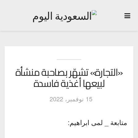
«التجارة» تشهّر بصاحبة منشأة
لبيعها أغذية فاسدة
15 نوفمبر، 2022
متابعة _ لمى ابراهيم: