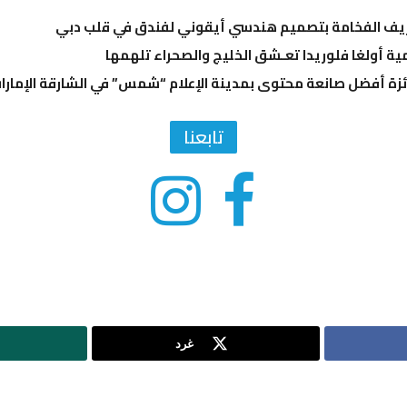
عريف الفخامة بتصميم هندسي أيقوني لفندق في قلب دبي
ية أولغا فلوريدا تعـشق الخليج والصحراء تلهمها
زة أفضل صانعة محتوى بمدينة الإعلام “شمس” في الشارقة الإمارا
تابعنا
غرد