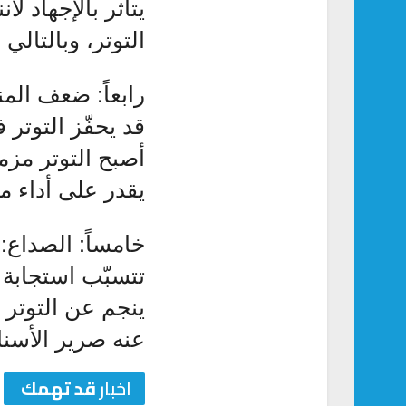
يتأثر بالإجهاد ل
التوتر، وبالتالي
رابعاً: ضعف المن
قد يحفّز التوتر 
أصبح التوتر مزم
يقدر على أداء م
خامساً: الصداع:
تتسبّب استجابة 
ينجم عن التوتر 
عنه صرير الأسنان 
اخبار
قد تهمك