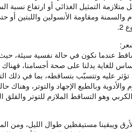
 متلازمة التمثيل الغذائي أو ارتفاع نسبة ال
 والسمنة ومقاومة الأنسولين واللبتين أو 
2.
شعر:
ساقط عندما نكون في حالة نفسية سيئة، حيث
س للغاية يدلنا على صحة أجسامنا، فهناك ا
 تؤثر عليه وتتسبّب بتساقطه، بما في ذلك ال
 والأدوية وبالطبع الإجهاد والتوتر، وهناك حا
كربي وهو التساقط الملازم للتوتر والقلق ا
الأرق ويبقينا مستيقظين طوال الليل، ومن ال