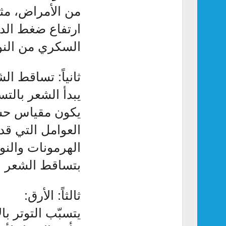
من الأمراض، مثل
ارتفاع ضغط الدم
السكري من النوع 
ثانياً: تساقط ال
يبدأ الشعر بالت
يكون مقياس حسا
العوامل التي قد
الهرمونات والنوم
بتساقط الشعر ال
ثالثاً: الأرق:
يتسبّب التوتر ب