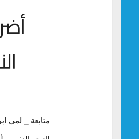
أضرا
ال
متابعة _ لمى ابر
التوتر النفسي أ