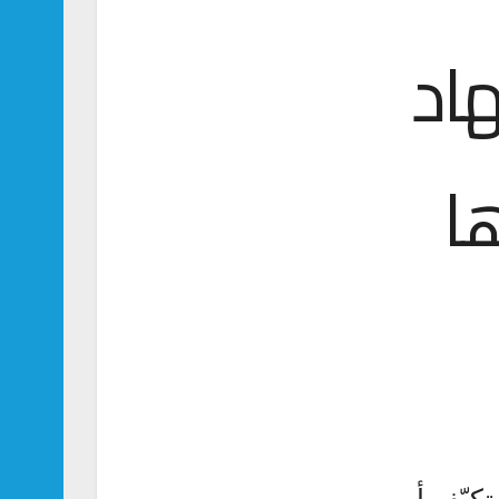
هاد
ا
تكيّف أو