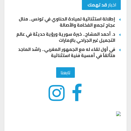
اخبار
قد تهمك
إطلالة استثنائية لميادة الحناوي في تونس.. منال
عجاج تجمع الفخامة والأصالة
د. أحمد المسّاح.. خبرة سورية ورؤية حديثة في عالم
التجميل غير الجراحي بالإمارات
في أول لقاء له مع الجمهور المغربي.. راشد الماجد
متألقاً في أمسية فنية استثنائية
تابعنا