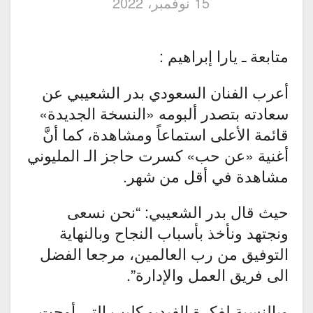
15 نوفمبر، 2022
متابعة ـ يارا إبراهيم :
أعرب الفنان السعودي بدر الشعيبي عن
سعادته بتصدر ألبومه «النسخة الجديدة»
قائمة الأعلى استماعاً ومشاهدة، كما أنَّ
أغنية «عن حب» كسرت حاجز الـ المليوني
مشاهدة في أقل من شهر.
حيث قال بدر الشعيبي: “نحن نسعى
ونجتهد ونأخذ بأسباب النجاح وبالنهاية
التوفيق من رب العالمين، مرجعا الفضل
الى فريق العمل والإدارة”.
وبالنسبة لفكرة الفيديو كليب التي أوحت