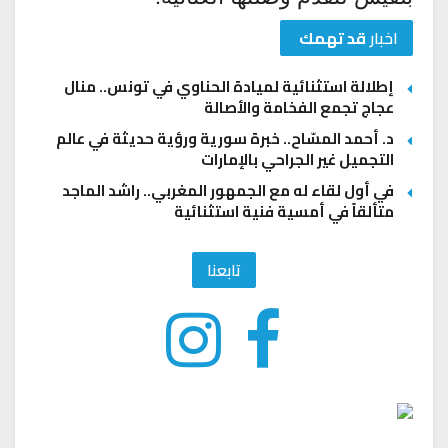
اخبار
قد تهمك
إطلالة استثنائية لميادة الحناوي في تونس.. منال
عجاج تجمع الفخامة والأصالة
د. أحمد المسّاح.. خبرة سورية ورؤية حديثة في عالم
التجميل غير الجراحي بالإمارات
في أول لقاء له مع الجمهور المغربي.. راشد الماجد
متألقاً في أمسية فنية استثنائية
تابعنا