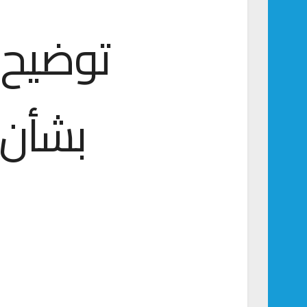
توضيح 
بشأن ا