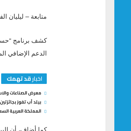
متابعة – ليليان الف
كشف برنامج “حساب
الدعم الإضافي الم
اخبار
قد تهمك
معرض الصناعات والاستثمارات السعودية – ال
بيلد أب تفوز بجائزتين
المملكة العربية السعو
كما أضاف، أن البر