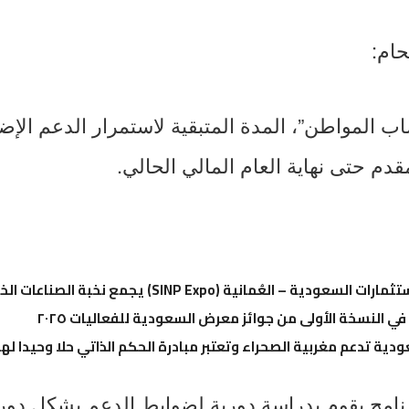
حام:
 المواطن”، المدة المتبقية لاستمرار الدعم الإض
قدم حتى نهاية العام المالي الحالي.
عُمانية (SINP Expo) يجمع نخبة الصناعات الخليجية تحت سقف واحد
 في النسخة الأولى من جوائز معرض السعودية للفعاليات ٢٠٢٥
دية تدعم مغربية الصحراء وتعتبر مبادرة الحكم الذاتي حلا وحيدا لهذا
نامج يقوم بدراسة دورية لضوابط الدعم بشكل دوري